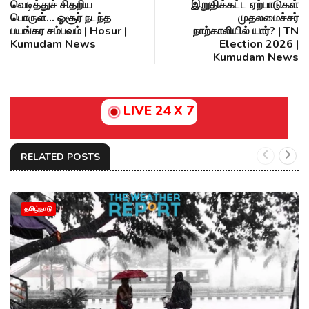
வெடித்துச் சிதறிய
இறுதிக்கட்ட ஏற்பாடுகள்
பொருள்... ஓசூர் நடந்த
முதலமைச்சர்
பயங்கர சம்பவம் | Hosur |
நாற்காலியில் யார்? | TN
Kumudam News
Election 2026 |
Kumudam News
LIVE 24 X 7
RELATED POSTS
தமிழ்நாடு