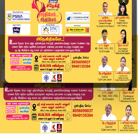
×
Home
தமிழ்நாடு
தமிழகத்தில் மே.8 வரை கனமழை பெய்ய வாய்ப்பு.. வான...