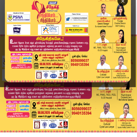
×
Home
தமிழ்நாடு
தமிழகத்தில் கனமழை பெய்ய வாய்ப்பு.. வானிலை ஆய்வு...