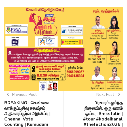
Previous Post
Next Post
BREAKING : சென்னை
பிரசாரம் ஓய்ந்த
வாக்குப்பதிவு சதவீதம்
நிலையில், ஒரு வாரம்
அதிகாரப்பூர்வ அறிவிப்பு |
ஓய்வு | #mkstalin |
Chennai Vote
#tour #kodaikanal
Counting | Kumudam
#tnelection2026 |