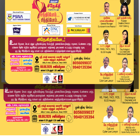
×
Home
வீடியோ ஸ்டோரி
JUST NOW : வெறிநாய் கடித்து 15 பேர் காயம் | Str...