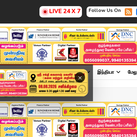
Follow Us On
LIVE 24 X 7
ு
சினிமா
அரசியல்
விளையாட்டு
இந்தியா
மேல
×
வரனுக்கு ரூ.960 அ...