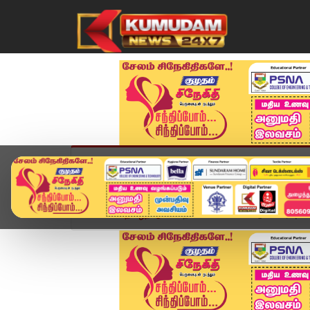
முகப்பு
விளையாட்டு
அண்மை
தமிழ்நாட
Home
தமிழ்நாடு
தங்கம் விலை மீண்டும் உயர்வு: ச