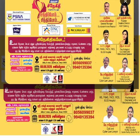
×
Home
தமிழ்நாடு
கணிசமாக குறைந்த தங்கம் விலை.. வெள்ளி விலை உயர்வு!