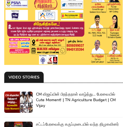
VIDEO STORIES
CM விஜய்யின் பிறந்தநாள் வாழ்த்து... பேரவையில்
Cute Moment! | TN Agriculture Budget | CM
Vijay
சட்டப்பேரவைக்கு கருப்புஉடையில் வந்த திமுகவினர்