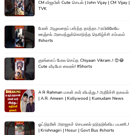
CM விஜயின் Cute செயல் | John Vijay | CM Vijay |
TVK
பேரன் அழுவதைப் பார்த்த தாத்தா..! ரயிலிலேயே
ஊஞ்சல் அமைத்துக்கொடுத்த நெகிழ்ச்சி சம்பவம்
#shorts
குரங்கைப் போல செய்த Chiyaan Vikram..! 😍😂
Cute வீடியோ வைரல்! #Shorts
A R Rahman மகன் கார் விபத்து..! அதிர்ச்சி தகவல்
| A.R. Ameen | Kollywood | Kumudam News
ஓட்டுநரின் அராஜகச் செயலால் நடுநடுங்கிய பயணி..!
| Krishnagiri | Hosur | Govt Bus #shorts