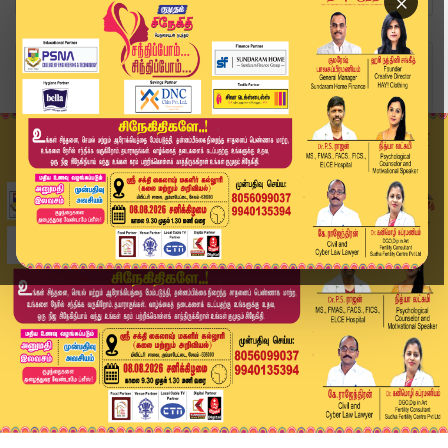
×
Home
வீடியோ ஸ்டோரி
சற்று நேரத்தில் தவெகவில் இணைகிறார் செங்கோட்டையன...