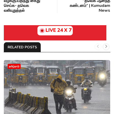
வழக்குப்பதிந்து கைது
”தவெக ஆனந்த்
செய்க- தவெக
கண்டனம்” | Kumudam
வலியுறுத்தல்
News
LIVE 24 X 7
RELATED POSTS
தமிழ்நாடு