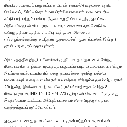
மீன்பிடிப் படகையும் பாதுகாப்பாக மீட்டுக் கொண்டு வருவதை உறுதி
செய்யவும், மீன்பிடி தொடர்பான பிரச்சினைகளைக் கையாள்வதில்,
கட்டுப்பாடு மற்றும் பரஸ்பர புரிதலை உறுதி செய்வதற்கு இலங்கை
அதிகாரிகளுடன் உரிய தூதரக நடவடிக்கைகளை முன்னெடுக்க
வலியுறுத்தியும் மத்திய வெளியுறவுத் துறை அமைச்சர்
எஸ்.ஜெய்சங்கருக்கு, தமிழ்நாடு முதலமைச்சர் மு.க. ஸ்டாலின் இன்று (
ஜூன் 29) கடிதம் எழுதியுள்ளார்.
அக்கடிதத்தில் இந்திய மீனவர்கள், குறிப்பாக தமிழ்நாட்டைச் சேர்ந்த
மீனவர்களின் வாழ்வாதாரத்தையும் பாதுகாப்பையும் கடுமையாக பாதிக்கும்
இலங்கை கடற்படையினரின் கைது நடவடிக்கை குறித்து மத்திய
வெளியுறவுத் துறை அமைச்சரின் கவனத்தை ஈர்த்துள்ள முதல்வர், ( ஜூன்
29) இன்று இலங்கை கடற்படையினர் ராமேஸ்வரத்தைச் சேர்ந்த 8
மீனவர்களுடன், IND-TN-10-MM-773 பதிவு எண் கொண்ட அவர்களது
இயந்திரமயமாக்கப்பட்ட மீன்பிடிப் படகையும் சிறை பிடித்துள்ளதாக
வருத்தத்துடன் குறிப்பிட்டுள்ளார்.
இத்தகைய கைது நடவடிக்கைகள், படகுகள் மற்றும் உபகரணங்கள்