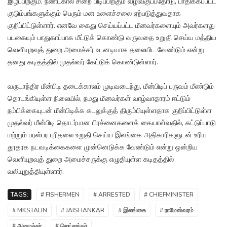
இழப்பிற்கும், நீண்டகால சிறை பிடிப்பிற்கும் வழிவகுப்பதோடு, பாதிக்கப்பட்ட
குடும்பங்களுக்கும் பெரும் மன உளைச்சலை ஏற்படுத்துவதாக
குறிப்பிட்டுள்ளார். எனவே கைது செய்யப்பட்ட மீனவர்களையும் அவர்களது
படகையும் பாதுகாப்பாக மீட்டுக் கொண்டு வருவதை உறுதி செய்ய மத்திய
வெளியுறவுத் துறை அமைச்சர் உடனடியாக தலையிட வேண்டும் என்று
தனது கடிதத்தில் முதல்வர் கேட்டுக் கொண்டுள்ளார்.
வருடாந்திர மீன்பிடி தடைக்காலம் முடிவடைந்து, மீன்பிடிப் பருவம் மீண்டும்
தொடங்கியுள்ள நிலையில், நமது மீனவர்கள் வாழ்வாதாரம் ஈட்டும்
நம்பிக்கையுடன் மீன்பிடிக்க கடலுக்குத் திரும்பியுள்ளதாக குறிப்பிட்டுள்ள
முதல்வர் மீன்பிடி தொடர்பான பிரச்னைகளைக் கையாள்வதில், கட்டுப்பாடு
மற்றும் பரஸ்பர புரிதலை உறுதி செய்ய இலங்கை அதிகாரிகளுடன் உரிய
தூதரக நடவடிக்கைகளை முன்னெடுக்க வேண்டும் என்று ஒன்றிய
வெளியுறவுத் துறை அமைச்சருக்கு எழுதியுள்ள கடிதத்தில்
வலியுறுத்தியுள்ளார்.
TAGS:
# FISHERMEN
# ARRESTED
# CHIEFMINISTER
# MKSTALIN
# JAISHANKAR
# இலங்கை
# ராமேஸ்வரம்
# அமைச்சர்
# ஜெய்சங்கர்