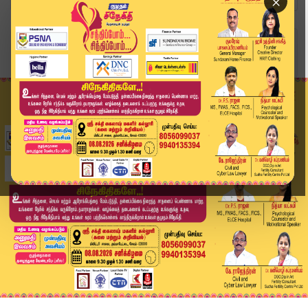
×
Home
தமிழ்நாடு
மீனவர்கள் கைது- ஜெய்சங்கருக்கு முதலமைசர் மு.க. ...