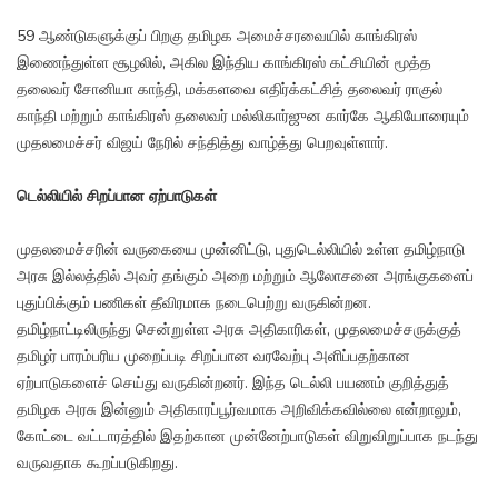
59 ஆண்டுகளுக்குப் பிறகு தமிழக அமைச்சரவையில் காங்கிரஸ்
இணைந்துள்ள சூழலில், அகில இந்திய காங்கிரஸ் கட்சியின் மூத்த
தலைவர் சோனியா காந்தி, மக்களவை எதிர்க்கட்சித் தலைவர் ராகுல்
காந்தி மற்றும் காங்கிரஸ் தலைவர் மல்லிகார்ஜுன கார்கே ஆகியோரையும்
முதலமைச்சர் விஜய் நேரில் சந்தித்து வாழ்த்து பெறவுள்ளார்.
டெல்லியில் சிறப்பான ஏற்பாடுகள்
முதலமைச்சரின் வருகையை முன்னிட்டு, புதுடெல்லியில் உள்ள தமிழ்நாடு
அரசு இல்லத்தில் அவர் தங்கும் அறை மற்றும் ஆலோசனை அரங்குகளைப்
புதுப்பிக்கும் பணிகள் தீவிரமாக நடைபெற்று வருகின்றன.
தமிழ்நாட்டிலிருந்து சென்றுள்ள அரசு அதிகாரிகள், முதலமைச்சருக்குத்
தமிழர் பாரம்பரிய முறைப்படி சிறப்பான வரவேற்பு அளிப்பதற்கான
ஏற்பாடுகளைச் செய்து வருகின்றனர். இந்த டெல்லி பயணம் குறித்துத்
தமிழக அரசு இன்னும் அதிகாரப்பூர்வமாக அறிவிக்கவில்லை என்றாலும்,
கோட்டை வட்டாரத்தில் இதற்கான முன்னேற்பாடுகள் விறுவிறுப்பாக நடந்து
வருவதாக கூறப்படுகிறது.