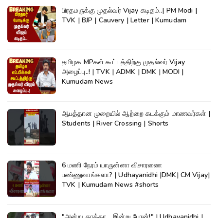
பிரதமருக்கு முதல்வர் Vijay கடிதம்..| PM Modi |
TVK | BJP | Cauvery | Letter | Kumudam
தமிழக MPகள் கூட்டத்திற்கு முதல்வர் Vijay
அழைப்பு..! | TVK | ADMK | DMK | MODI |
Kumudam News
ஆபத்தான முறையில் ஆற்றை கடக்கும் மாணவர்கள் |
Students | River Crossing | Shorts
6 மணி நேரம் யாருன்னா விசாரணை
பண்ணுவாங்களா? | Udhayanidhi |DMK| CM Vijay|
TVK | Kumudam News #shorts
"அன்று தாத்தா... இன்று பேரன்!" | Udhayanidhi |