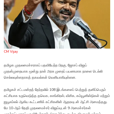
CM Vijay
தமிழக முதலமைச்சராகப் பதவியேற்ற பிறகு, ஜோசப் விஜய்
முதன்முறையாக மூன்று நாள் அரசு முறைப் பயணமாக நாளை டெல்லி
செல்லவுள்ளதாகத் தகவல்கள் வெளியாகியுள்ளன.
தமிழகச் சட்டமன்றத் தேர்தலில் 108 இடங்களைப் பெற்றுத் தனிப்பெரும்
கட்சியாக உருவெடுத்த தவெக, காங்கிரஸ், விசிக, கம்யூனிஸ்டுகள் மற்றும்
ஐயூஎம்எல் ஆகிய கூட்டணிக் கட்சிகளின் ஆதரவுடன் ஆட்சி அமைத்தது.
மே 10-ஆம் தேதி முதலமைச்சர் விஜய்யுடன் 9 அமைச்சர்கள்