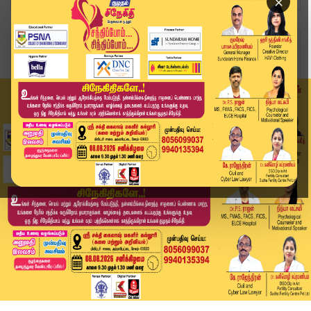
×
Home
தமிழ்நாடு
முதல்வர் விஜய் நாளை டெல்லி பயணம்.. பிரதமர் மோடி...