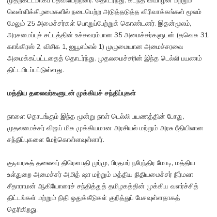
முதற்கட்டமாகப் பதவியேற்றனர். தொடர்ந்து, கடந்த வியாழன் மற்றும்
வெள்ளிக்கிழமைகளில் நடைபெற்ற அடுத்தடுத்த விரிவாக்கங்கள் மூலம்
மேலும் 25 அமைச்சர்கள் பொறுப்பேற்றுக் கொண்டனர். இதன்மூலம்,
அரசமைப்புச் சட்டத்தின் உச்சவரம்பான 35 அமைச்சர்களுடன் (தவெக 31,
காங்கிரஸ் 2, விசிக 1, ஐயூஎம்எல் 1) முழுமையான அமைச்சரவை
அமைக்கப்பட்டதைத் தொடர்ந்து, முதலமைச்சரின் இந்த டெல்லி பயணம்
திட்டமிடப்பட்டுள்ளது.
மத்திய தலைவர்களுடன் முக்கியச் சந்திப்புகள்
நாளை தொடங்கும் இந்த மூன்று நாள் டெல்லி பயணத்தின் போது,
முதலமைச்சர் விஜய் மிக முக்கியமான அரசியல் மற்றும் அரசு ரீதியிலான
சந்திப்புகளை மேற்கொள்ளவுள்ளார்.
குடியரசுத் தலைவர் திரௌபதி முர்மு, பிரதமர் நரேந்திர மோடி, மத்திய
உள்துறை அமைச்சர் அமித் ஷா மற்றும் மத்திய நிதியமைச்சர் நிர்மலா
சீதாராமன் ஆகியோரைச் சந்தித்துத் தமிழகத்தின் முக்கிய வளர்ச்சித்
திட்டங்கள் மற்றும் நிதி ஒதுக்கீடுகள் குறித்துப் பேசவுள்ளதாகத்
தெரிகிறது.