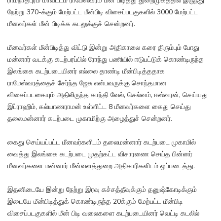
ராமநாதபுரம் மாவட்டம் ராமேஸ்வரம் மீன் பிடித்து துறைமுகத்தில் இருந்து
நேற்று 370-க்கும் மேற்பட்ட மீன்பிடி விசைப்படகுகளில் 3000 மேற்பட்ட
மீனவர்கள் மீன் பிடிக்க கடலுக்குச் சென்றனர்.
மீனவர்கள் மீன்பிடித்து விட்டு இன்று அதிகாலை கரை திரும்பும் போது
மன்னார் வடக்கு கடற்பரப்பில் ரோந்து பணியில் ஈடுபட்டுக் கொண்டிருந்த
இலங்கை கடற்படையினர் எல்லை தாண்டி மீன்பிடித்ததாக
ராமேஸ்வரத்தைச் சேர்ந்த ஜேசு என்பவருக்கு சொந்தமான
விசைப்படகையும் அதிலிருந்த காந்தி வேல், செல்வம், ஈஸ்வரன், செய்யது
இப்ராஹிம், கல்யாணராமன் உள்ளிட்ட 8 மீனவர்களை கைது செய்து
தலைமன்னார் கடற்படை முகாமிற்கு அழைத்துச் சென்றனர்.
கைது செய்யப்பட்ட மீனவர்களிடம் தலைமன்னார் கடற்படை முகாமில்
வைத்து இலங்கை கடற்படை முதற்கட்ட விசாரணை செய்த பின்னர்
மீனவர்களை மன்னார் மீன்வளத்துறை அதிகாரிகளிடம் ஒப்படைத்து.
இதனிடையே இன்று நேற்று இரவு கச்சத்தீவுக்கும் தனுஷ்கோடிக்கும்
இடையே மீன்பிடித்துக் கொண்டிருந்த 20க்கும் மேற்பட்ட மீன்பிடி
விசைப்படகுகளில் மீன் பிடி வலைகளை கடற்படையினர் வெட்டி கடலில்