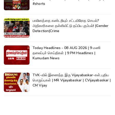
#shorts
பாலினத்தை கண்டறியும் சட்டவிரோத செயல்?
அதிகாரிகளை தள்ளிவிட்டு தப்பிய கும்பல்! |Gender
Detection|Crime
Today Headlines - 08 AUG 2026 | 9 மணி
தலைப்புச் செய்திகள் | 9 PM Headlines |
Kumudam News
TVK-வில் இணைந்த இரு Vijayabaskar-கள்..புதிய
பொறுப்புகள் | MR Vijayabaskar | CVijayabaskar |
CM Vijay