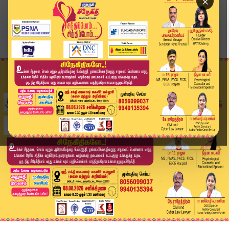
×
Home
தமிழ்நாடு
இராமேஸ்வரம் மீனவர்கள் 8 பேர் கைது.. ஜூலை 3 வரை ...