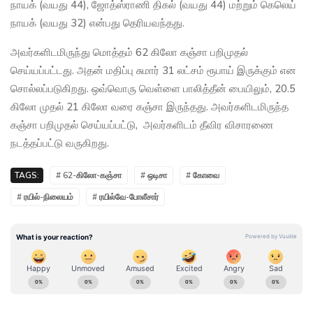
நாயக் (வயது 44), ஜோத்ஸ்ராணி திகல் (வயது 44) மற்றும் கெலெய்
நாயக் (வயது 32) என்பது தெரியவந்தது.
அவர்களிடமிருந்து மொத்தம் 62 கிலோ கஞ்சா பறிமுதல்
செய்யப்பட்டது. அதன் மதிப்பு சுமார் 31 லட்சம் ரூபாய் இருக்கும் என
சொல்லப்படுகிறது. ஒவ்வொரு வெள்ளை பாலித்தீன் பையிலும், 20.5
கிலோ முதல் 21 கிலோ வரை கஞ்சா இருந்தது. அவர்களிடமிருந்த
கஞ்சா பறிமுதல் செய்யப்பட்டு, அவர்களிடம் தீவிர விசாரணை
நடத்தப்பட்டு வருகிறது.
TAGS:
# 62-கிலோ-கஞ்சா
# ஒடிசா
# கோவை
# ரயில்-நிலையம்
# ரயில்வே-போலீசார்