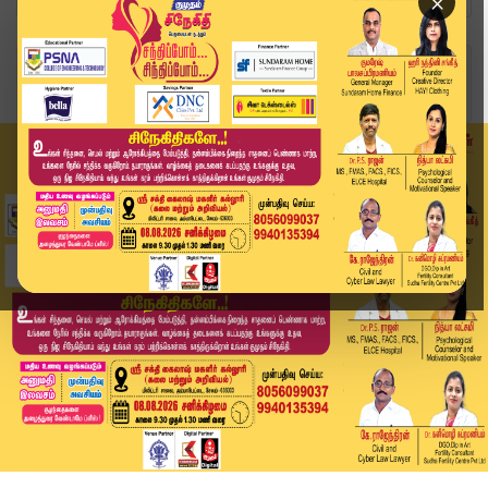
×
Home
தமிழ்நாடு
கோவை ரயில் நிலையத்தில் 62 கிலோ கஞ்சா பறிமுதல்.....