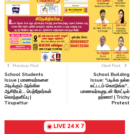
Previous Post
Next Post
School Students
School Building
Issue | மாணவர்களை
Issue: "படிக்க நல்ல
அடிக்கும் ஆங்கில
கட்டடம் கொடுங்க"..
ஆசிரியர்... பெற்றோர்கள்
மாணவர்களுடன் ரோட்டில்
கொந்தளிப்பு |
தர்ணா! | Trichy
Tirupattur
Protest
LIVE 24 X 7