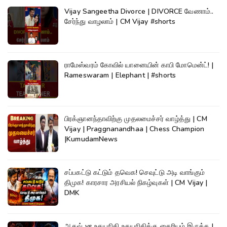
Vijay Sangeetha Divorce | DIVORCE வேணாம்..
சேர்ந்து வாழலாம் | CM Vijay #shorts
ராமேஸ்வரம் கோவில் யானையின் காபி மோமென்ட்! |
Rameswaram | Elephant | #shorts
பிரக்ஞானந்தாவிற்கு முதலமைச்சர் வாழ்த்து | CM
Vijay | Praggnanandhaa | Chess Champion
|KumudamNews
சப்பகட்டு கட்டும் தவெக! செவுட்டு அடி வாங்கும்
திமுக! காரசார அரசியல் நிகழ்வுகள் | CM Vijay |
DMK
ஆதவ் vs உதயநிதி உதயநிதிக்கு தைரியம் இருக்க |