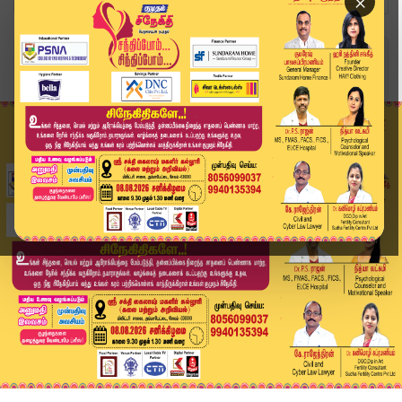
×
Home
தமிழ்நாடு
28 ஆண்டுகள் தாமதம்: பட்டா வழங்கக் கோரி காஞ்சிபு...