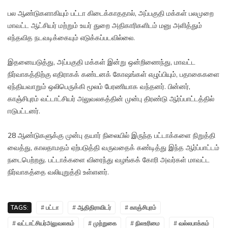
பல ஆண்டுகளாகியும் பட்டா கிடைக்காததால், அப்பகுதி மக்கள் பலமுறை
மாவட்ட ஆட்சியர் மற்றும் உயர் துறை அதிகாரிகளிடம் மனு அளித்தும்
எந்தவித நடவடிக்கையும் எடுக்கப்படவில்லை.
இதனையடுத்து, அப்பகுதி மக்கள் இன்று ஒன்றிணைந்து, மாவட்ட
நிர்வாகத்திற்கு எதிராகக் கண்டனக் கோஷங்கள் எழுப்பியும், பதாகைகளை
ஏந்தியவாறும் ஒலிபெருக்கி மூலம் பேரணியாக வந்தனர். பின்னர்,
காஞ்சிபுரம் வட்டாட்சியர் அலுவலகத்தின் முன்பு திரண்டு ஆர்ப்பாட்டத்தில்
ஈடுபட்டனர்.
28 ஆண்டுகளுக்கு முன்பு தயார் நிலையில் இருந்த பட்டாக்களை நிறுத்தி
வைத்து, காலதாமதம் ஏற்படுத்தி வருவதைக் கண்டித்து இந்த ஆர்ப்பாட்டம்
நடைபெற்றது. பட்டாக்களை விரைந்து வழங்கக் கோரி அவர்கள் மாவட்ட
நிர்வாகத்தை வலியுறுத்தி உள்ளனர்.
TAGS:
# பட்டா
# ஆதிதிராவிடர்
# காஞ்சிபுரம்
# வட்டாட்சியர்அலுவலகம்
# முற்றுகை
# நிலஉரிமை
# வல்லபாக்கம்