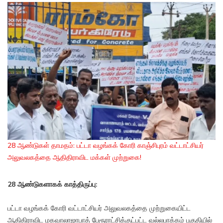
28 ஆண்டுகள் தாமதம்: பட்டா வழங்கக் கோரி காஞ்சிபுரம் வட்டாட்சியர்
அலுவலகத்தை ஆதிதிராவிட மக்கள் முற்றுகை!
28 ஆண்டுகளாகக் காத்திருப்பு:
பட்டா வழங்கக் கோரி வட்டாட்சியர் அலுவலகத்தை முற்றுகையிட்ட
ஆதிதிராவிட மகவாலாஜாபாத் பேரூராட்சிக்குட்பட்ட வல்லபாக்கம் பகுதியில்