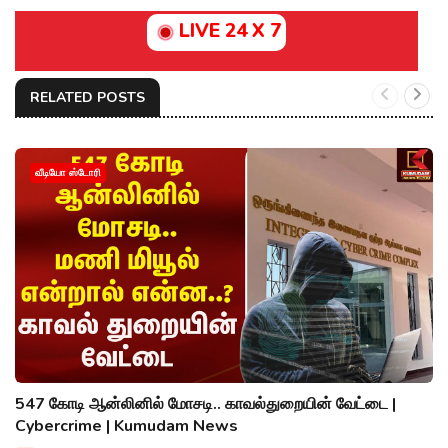
LIVE 24 X 7
RELATED POSTS
வீடியோ ஸ்டோரி
547 கோடி ஆன்லினில் மோசடி.. காவல்துறையின் வேட்டை |
Cybercrime | Kumudam News