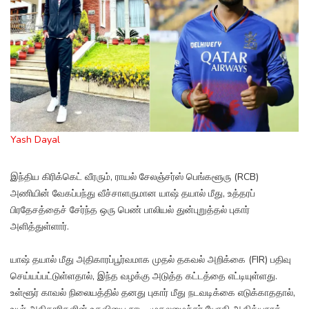
Yash Dayal
இந்திய கிரிக்கெட் வீரரும், ராயல் சேலஞ்சர்ஸ் பெங்களூரு (RCB)
அணியின் வேகப்பந்து வீச்சாளருமான யாஷ் தயால் மீது, உத்தரப்
பிரதேசத்தைச் சேர்ந்த ஒரு பெண் பாலியல் துன்புறுத்தல் புகார்
அளித்துள்ளார்.
யாஷ் தயால் மீது அதிகாரப்பூர்வமாக முதல் தகவல் அறிக்கை (FIR) பதிவு
செய்யப்பட்டுள்ளதால், இந்த வழக்கு அடுத்த கட்டத்தை எட்டியுள்ளது.
உள்ளூர் காவல் நிலையத்தில் தனது புகார் மீது நடவடிக்கை எடுக்காததால்,