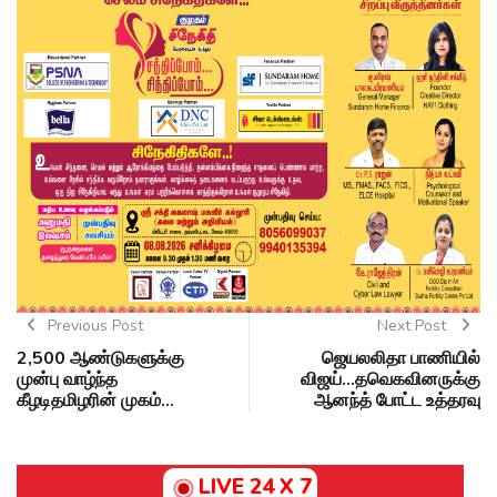
Previous Post
Next Post
2,500 ஆண்டுகளுக்கு
ஜெயலலிதா பாணியில்
முன்பு வாழ்ந்த
விஜய்…தவெகவினருக்கு
கீழடிதமிழரின் முகம்...
ஆனந்த் போட்ட உத்தரவு
LIVE 24 X 7