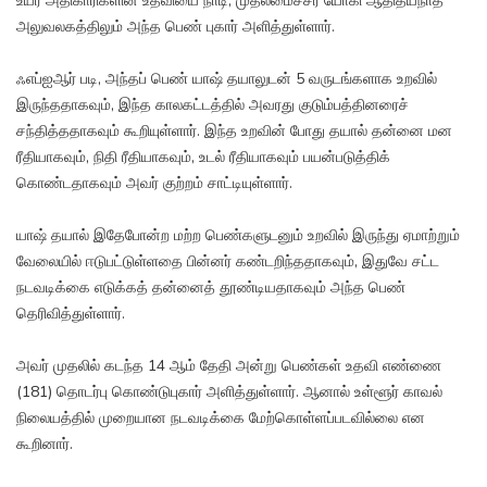
உயர் அதிகாரிகளின் உதவியை நாடி, முதலமைச்சர் யோகி ஆதித்யநாத்
அலுவலகத்திலும் அந்த பெண் புகார் அளித்துள்ளார்.
ஃஎப்ஐஆர் படி, அந்தப் பெண் யாஷ் தயாலுடன் 5 வருடங்களாக உறவில்
இருந்ததாகவும், இந்த காலகட்டத்தில் அவரது குடும்பத்தினரைச்
சந்தித்ததாகவும் கூறியுள்ளார். இந்த உறவின் போது தயால் தன்னை மன
ரீதியாகவும், நிதி ரீதியாகவும், உடல் ரீதியாகவும் பயன்படுத்திக்
கொண்டதாகவும் அவர் குற்றம் சாட்டியுள்ளார்.
யாஷ் தயால் இதேபோன்ற மற்ற பெண்களுடனும் உறவில் இருந்து ஏமாற்றும்
வேலையில் ஈடுபட்டுள்ளதை பின்னர் கண்டறிந்ததாகவும், இதுவே சட்ட
நடவடிக்கை எடுக்கத் தன்னைத் தூண்டியதாகவும் அந்த பெண்
தெரிவித்துள்ளார்.
அவர் முதலில் கடந்த 14 ஆம் தேதி அன்று பெண்கள் உதவி எண்ணை
(181) தொடர்பு கொண்டுபுகார் அளித்துள்ளார். ஆனால் உள்ளூர் காவல்
நிலையத்தில் முறையான நடவடிக்கை மேற்கொள்ளப்படவில்லை என
கூறினார்.