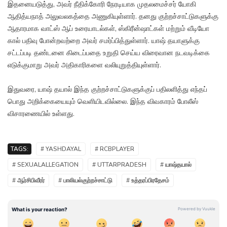
இதனையடுத்து, அவர் நீதிக்கோரி நேரடியாக முதலமைச்சர் யோகி
ஆதித்யநாத் அலுவலகத்தை அணுகியுள்ளார். தனது குற்றச்சாட்டுகளுக்கு
ஆதாரமாக வாட்ஸ் ஆப் உரையாடல்கள், ஸ்கிரீன்ஷாட்கள் மற்றும் வீடியோ
கால் பதிவு போன்றவற்றை அவர் சமர்ப்பித்துள்ளார். யாஷ் தயாளுக்கு
சட்டப்படி தண்டனை கிடைப்பதை உறுதி செய்ய விரைவான நடவடிக்கை
எடுக்குமாறு அவர் அதிகாரிகளை வலியுறுத்தியுள்ளார்.
இதுவரை, யாஷ் தயால் இந்த குற்றச்சாட்டுகளுக்குப் பதிலளித்து எந்தப்
பொது அறிக்கையையும் வெளியிடவில்லை. இந்த விவகாரம் போலீஸ்
விசாரணையில் உள்ளது.
TAGS:
# YASHDAYAL
# RCBPLAYER
# SEXUALALLEGATION
# UTTARPRADESH
# யாஷ்தயால்
# ஆர்சிபிவீரர்
# பாலியல்குற்றச்சாட்டு
# உத்தரப்பிரதேசம்