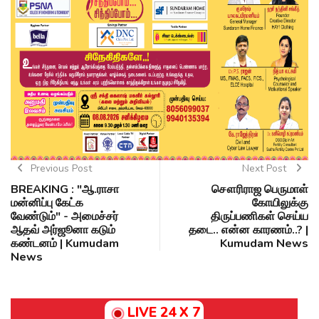
Previous Post
Next Post
BREAKING : "ஆ.ராசா
சௌரிராஜ பெருமாள்
மன்னிப்பு கேட்க
கோயிலுக்கு
வேண்டும்" - அமைச்சர்
திருப்பணிகள் செய்ய
ஆதவ் அர்ஜூனா கடும்
தடை.. என்ன காரணம்..? |
கண்டனம் | Kumudam
Kumudam News
News
LIVE 24 X 7