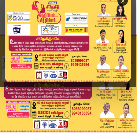
×
Home
விளையாட்டு
RCB vs SRH: சொந்த மண்ணில் ஆதிக்கம் செலுத்தும் ஐ...