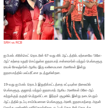
SRH vs RCB
ஐ.பி.எல். கிரிக்கெட் தொடரின் 67-வது லீக் ஆட்டத்தில், ஏற்கனவே 'பிளே-
ஆப்' சுற்றை உறுதி செய்துள்ள ஐதராபாத் சன்ரைசர்ஸ் மற்றும் பெங்களூரு
ராயல் சேலஞ்சர்ஸ் ஆகிய இரு வலிமையான அணிகள் இன்று
ஐதராபாத்தில் பலப்பரீட்சை நடத்துகின்றன.
19-வது ஐ.பி.எல். தொடர் இறுதிக்கட்டத்தை எட்டியுள்ள நிலையில்
பெங்களூரு, குஜராத் மற்றும் ஐதராபாத் ஆகிய அணிகள் பிளே-ஆப்
சுற்றுக்குத் தகுதி பெற்றுவிட்டன. இந்தச் சூழலில், இன்று நடைபெறும்
ஆட்டத்தில் நடப்பு சாம்பியனான பெங்களூரு அணி, ஐதராபாத்தை அதன்
சொந்த மண்ணில் எதிர்கொள்கிறது. நடப்புத் தொடரின் தொடக்க