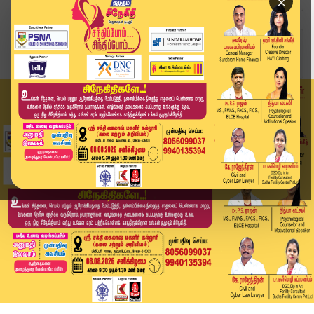
×
Home
விளையாட்டு
குஜராத் vs பெங்களூரு: பதிலடி கொடுக்குமா குஜராத்...