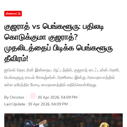
விளையாட்டு
குஜராத் vs பெங்களூரு: பதிலடி
கொடுக்குமா குஜராத்?
முதலிடத்தைப் பிடிக்க பெங்களூரு
தீவிரம்!
ஐபிஎல் தொடரின் இன்றைய ஆட்டத்தில், குஜராத் டைட்டன்ஸ் அணி,
பெங்களூரு ராயல் சேலஞ்சர்ஸ் அணியை இன்று அகமதாபாத்தில்
உள்ள நரேந்திர மோடி மைதானத்தில் எதிர்கொள்கிறது.
By
Christon
30 Apr 2026, 04:09 PM
Last Update : 30 Apr 2026, 04:09 PM