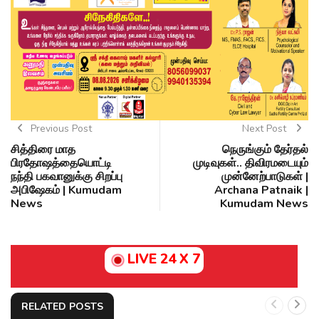
Previous Post
Next Post
சித்திரை மாத
நெருங்கும் தேர்தல்
பிரதோஷத்தையொட்டி
முடிவுகள்.. திவிரமடையும்
நந்தி பகவானுக்கு சிறப்பு
முன்னேற்பாடுகள் |
அபிஷேகம் | Kumudam
Archana Patnaik |
News
Kumudam News
LIVE 24 X 7
RELATED POSTS