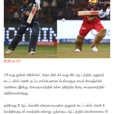
RCB vs GT
19-வது ஐபிஎல் கிரிக்கெட் தொடரின் 42-வது லீக் ஆட்டத்தில், குஜராத்
டைட்டன்ஸ் அணி, நடப்பு சாம்பியனான பெங்களூரு ராயல் சேலஞ்சர்ஸ்
அணியை இன்று அகமதாபாத்தில் உள்ள நரேந்திர மோடி மைதானத்தில்
எதிர்கொள்கிறது.
தற்போது 8 ஆட்டங்களில் விளையாடியுள்ள குஜராத் டைட்டன்ஸ் அணி 4
வெற்றிகளுடன் களத்தில் உள்ளது. முந்தைய ஆட்டத்தில் சென்னையை 8