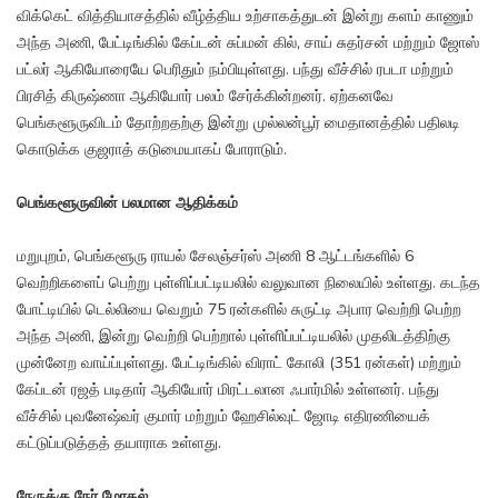
விக்கெட் வித்தியாசத்தில் வீழ்த்திய உற்சாகத்துடன் இன்று களம் காணும்
அந்த அணி, பேட்டிங்கில் கேப்டன் சுப்மன் கில், சாய் சுதர்சன் மற்றும் ஜோஸ்
பட்லர் ஆகியோரையே பெரிதும் நம்பியுள்ளது. பந்து வீச்சில் ரபடா மற்றும்
பிரசித் கிருஷ்ணா ஆகியோர் பலம் சேர்க்கின்றனர். ஏற்கனவே
பெங்களூருவிடம் தோற்றதற்கு இன்று முல்லன்பூர் மைதானத்தில் பதிலடி
கொடுக்க குஜராத் கடுமையாகப் போராடும்.
பெங்களூருவின் பலமான ஆதிக்கம்
மறுபுறம், பெங்களூரு ராயல் சேலஞ்சர்ஸ் அணி 8 ஆட்டங்களில் 6
வெற்றிகளைப் பெற்று புள்ளிப்பட்டியலில் வலுவான நிலையில் உள்ளது. கடந்த
போட்டியில் டெல்லியை வெறும் 75 ரன்களில் சுருட்டி அபார வெற்றி பெற்ற
அந்த அணி, இன்று வெற்றி பெற்றால் புள்ளிப்பட்டியலில் முதலிடத்திற்கு
முன்னேற வாய்ப்புள்ளது. பேட்டிங்கில் விராட் கோலி (351 ரன்கள்) மற்றும்
கேப்டன் ரஜத் படிதார் ஆகியோர் மிரட்டலான ஃபார்மில் உள்ளனர். பந்து
வீச்சில் புவனேஷ்வர் குமார் மற்றும் ஹேசில்வுட் ஜோடி எதிரணியைக்
கட்டுப்படுத்தத் தயாராக உள்ளது.
நேருக்கு நேர் மோதல்