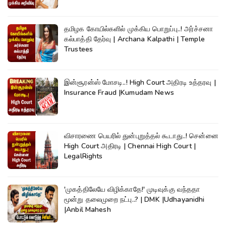
தமிழக கோயில்களில் முக்கிய பொறுப்பு..! அர்ச்சனா
கல்பாத்தி தேர்வு | Archana Kalpathi | Temple
Trustees
இன்சூரன்ஸ் மோசடி..! High Court அதிரடி உத்தரவு |
Insurance Fraud |Kumudam News
விசாரணை பெயரில் துன்புறுத்தல் கூடாது..! சென்னை
High Court அதிரடி | Chennai High Court |
LegalRights
'முகத்திலேயே விழிக்காதே!' முடிவுக்கு வந்ததா
மூன்று தலைமுறை நட்பு..? | DMK |Udhayanidhi
|Anbil Mahesh