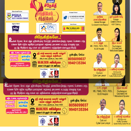
×
Home
விளையாட்டு
FIFA: உலகக்கோப்பை கால்பந்து: குரோஷியாவை வீழ்த்த...