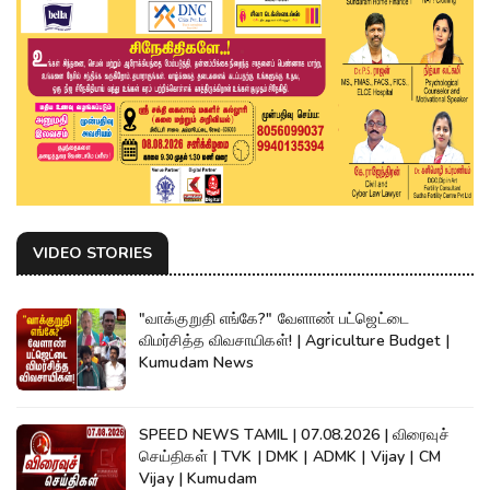
VIDEO STORIES
"வாக்குறுதி எங்கே?" வேளாண் பட்ஜெட்டை
விமர்சித்த விவசாயிகள்! | Agriculture Budget |
Kumudam News
SPEED NEWS TAMIL | 07.08.2026 | விரைவுச்
செய்திகள் | TVK | DMK | ADMK | Vijay | CM
Vijay | Kumudam