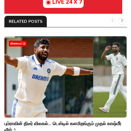
LIVE 24 X 7
RELATED POSTS
விளையாட்டு
பும்ராவின் திடீர் விலகல்... டெஸ்டில் களமிறங்கும் முதல் காஷ்மீர்
வீரர்..!