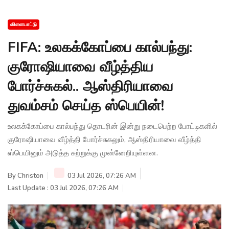
விளையாட்டு
FIFA: உலகக்கோப்பை கால்பந்து:
குரோஷியாவை வீழ்த்திய
போர்ச்சுகல்.. ஆஸ்திரியாவை
துவம்சம் செய்த ஸ்பெயின்!
உலகக்கோப்பை கால்பந்து தொடரின் இன்று நடைபெற்ற போட்டிகளில்
குரோஷியாவை வீழ்த்தி போர்ச்சுகலும், ஆஸ்திரியாவை வீழ்த்தி
ஸ்பெயினும் அடுத்த சுற்றுக்கு முன்னேறியுள்ளன.
By
Christon
03 Jul 2026, 07:26 AM
Last Update : 03 Jul 2026, 07:26 AM