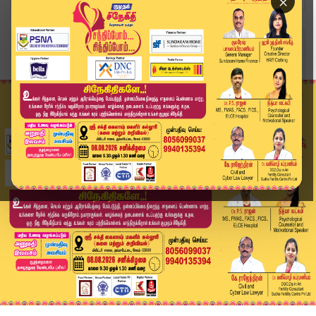
×
Home
விளையாட்டு
பிளே-ஆஃப் ரேசில் சிஎஸ்கே: லக்னோவுடன் இன்று பலப்...