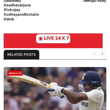
அவர்களே|
மீண்டும் சரிவு!
#aadhavarjuna
#tvkvijay
#udhayanidhistalin
#dmk
LIVE 24 X 7
RELATED POSTS
விளையாட்டு