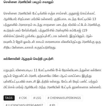
சென்னை அணியின் பலமும் சவாலும்
சென்னை அணியின் பேட்டிங்கில் சஞ்சு சாம்சன், ருதுராஜ் கெய்க்வாட்
ஆகியோர் சிறப்பான பார்மில் உள்ளனர். குறிப்பாக, கடந்த போட்டியில் 13
பந்துகளில் அரைசதம் கடந்து சாதனை படைத்த உர்வில் பட்டேல் அணிக்கு
கூடுதல் பலம் சேர்க்கிறார். பந்துவீச்சில் அன்ஷூல் கம்போஜ் (19
விக்கெட்டுகள்) முக்கிய துருப்புச்சீட்டாக உள்ளார். இருப்பினும், ஆல்-
ரவுண்டர் ஜேமி ஓவர்டன் காயம் காரணமாக விலகியிருப்பது அணிக்கு ஒரு
சிறிய பின்னடைவாகக் கருதப்படுகிறது.
லக்னோவின் ஆறுதல் வெற்றி முயற்சி
மறுபுறம், விளையாடிய 11 போட்டிகளில் 8-ல் தோல்வியடைந்துள்ள லக்னோ
சூப்பர் ஜெயன்ட்ஸ் அணி, ஏற்கனவே பிளே-ஆஃப் வாய்ப்பை இழந்து
புள்ளிப்பட்டியலில் கடைசி இடத்தில் உள்ளது. கேப்டன் ரிஷப் பண்ட் மற்றும்
மிட்செல் மார்ஷ் ஆகியோர் அந்த அணியின் பேட்டிங் தூண்களாக உள்ளனர்.
TAGS:
# CSK
# LSG
# CHENNAISUPERKINGS
# LUCKNOWSUPERGAINST
# IPL