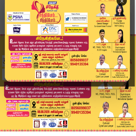
×
Home
வீடியோ ஸ்டோரி
திமுக ஆட்சியில் ரூ.400 கோடிக்கு மேல் ஊழல்'' - ...