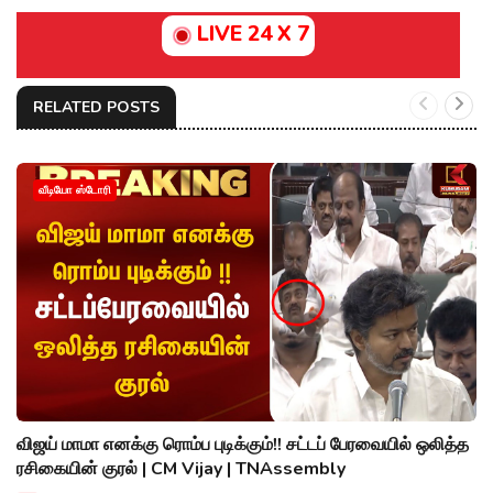
LIVE 24 X 7
RELATED POSTS
வீடியோ ஸ்டோரி
விஜய் மாமா எனக்கு ரொம்ப புடிக்கும்!! சட்டப் பேரவையில் ஒலித்த
ரசிகையின் குரல் | CM Vijay | TNAssembly