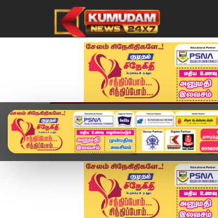
முகப்பு
விளையாட்டு
அண்மை
தமிழ்நாட
Home
அரசியல்
விஜய் ரேடார்: அமைச்சர்களுக்கு 