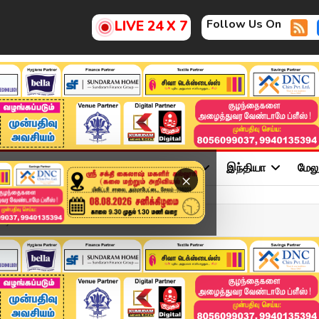
Follow Us On
LIVE 24 X 7
ு
சினிமா
அரசியல்
விளையாட்டு
இந்தியா
மேல
×
ஷேடோ வாட்ச்..!