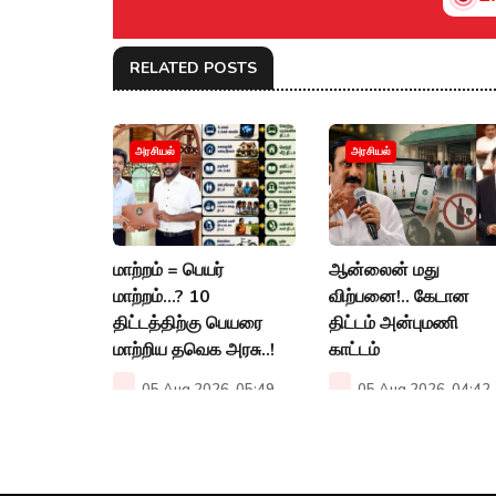
RELATED POSTS
அரசியல்
அரசியல்
மாற்றம் = பெயர்
ஆன்லைன் மது
மாற்றம்…? 10
விற்பனை!.. கேடான
திட்டத்திற்கு பெயரை
திட்டம் அன்புமணி
மாற்றிய தவெக அரசு..!
காட்டம்
05 Aug 2026, 05:49
05 Aug 2026, 04:42
PM
PM