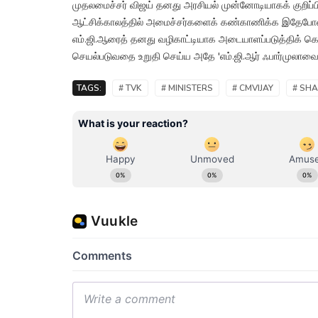
முதலமைச்சர் விஜய் தனது அரசியல் முன்னோடியாகக் குறிப்பி
ஆட்சிக்காலத்தில் அமைச்சர்களைக் கண்காணிக்க இதேபோன்ற உ
எம்.ஜி.ஆரைத் தனது வழிகாட்டியாக அடையாளப்படுத்திக் 
செயல்படுவதை உறுதி செய்ய அதே 'எம்.ஜி.ஆர் ஃபார்முலாவை' க
TAGS:
# TVK
# MINISTERS
# CMVIJAY
# SH