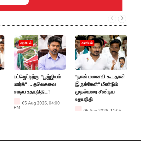
த
அரசியல்
அரசியல்
ம
ஆர
P
பட்ஜெட்டிற்கு "பூஜ்ஜியம்
"நான் மனைவி கூடதான்
மார்க்" ... தவெகவை
இருக்கேன்" மீண்டும்
சாடிய உதயநிதி...!
முதல்வரை சீண்டிய
உதயநிதி
05 Aug 2026, 04:00
PM
05 Aug 2026, 11:05
AM