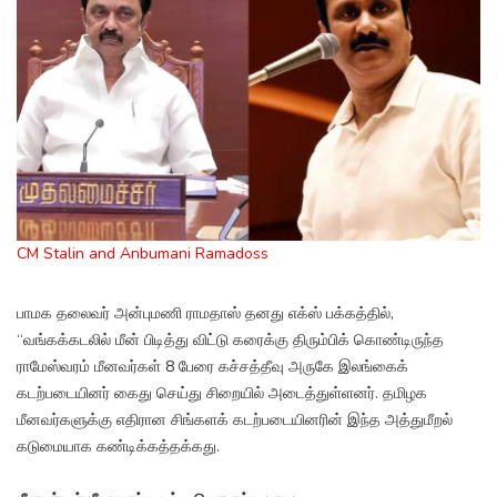
CM Stalin and Anbumani Ramadoss
பாமக தலைவர் அன்புமணி ராமதாஸ் தனது எக்ஸ் பக்கத்தில்,
“வங்கக்கடலில் மீன் பிடித்து விட்டு கரைக்கு திரும்பிக் கொண்டிருந்த
ராமேஸ்வரம் மீனவர்கள் 8 பேரை கச்சத்தீவு அருகே இலங்கைக்
கடற்படையினர் கைது செய்து சிறையில் அடைத்துள்ளனர். தமிழக
மீனவர்களுக்கு எதிரான சிங்களக் கடற்படையினரின் இந்த அத்துமீறல்
கடுமையாக கண்டிக்கத்தக்கது.