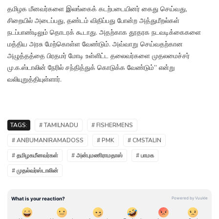
தமிழக மீனவர்களை இலங்கைக் கடற்படையினர் கைது செய்வது,
சிறையில் அடைப்பது, தண்டம் விதிப்பது போன்ற அத்துமீறல்கள்
நடப்பாண்டிலும் தொடரக் கூடாது. அதற்காக தூதரக நடவடிக்கைகளை
மத்திய அரசு மேற்கொள்ள வேண்டும். அவ்வாறு செய்வதற்கான
அழுத்தத்தை பிரதமர் மோடி உள்ளிட்ட தலைவர்களை முதலமைச்சர்
மு.க.ஸ்டாலின் நேரில் சந்தித்துக் கொடுக்க வேண்டும்” என்று
வலியுறுத்தியுள்ளார்.
TAGS:
# TAMILNADU
# FISHERMENS
# ANBUMANIRAMADOSS
# PMK
# CMSTALIN
# தமிழகமீனவர்கள்
# அன்புமணிராமதாஸ்
# பாமக
# முதல்வர்ஸ்டாலின்