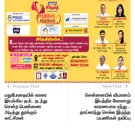
Previous Post
Next Post
மதுபோதையில் காரை
சென்னையில் விமானம்
இயக்கிய நபர்.. நடந்து
இயந்திர கோளாறு
சென்ற பெண்ணை
காரணமாக ரத்து…
அடித்து தூக்கும்
தாய்லாந்து செல்ல இருந்த
காட்சிகள்
பயணிகள் தவிப்பு