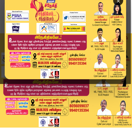
×
Home
அரசியல்
பனையூர் தவெக அலுவலகத்தில் பதற்றம்: விஜய் கார் ம...