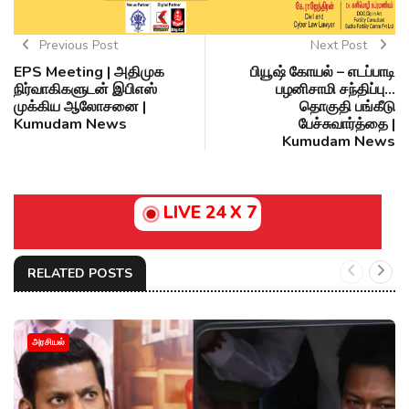
Previous Post
Next Post
EPS Meeting | அதிமுக
பியூஷ் கோயல் – எடப்பாடி
நிர்வாகிகளுடன் இபிஎஸ்
பழனிசாமி சந்திப்பு...
முக்கிய ஆலோசனை |
தொகுதி பங்கீடு
Kumudam News
பேச்சுவார்த்தை |
Kumudam News
LIVE 24 X 7
RELATED POSTS
அரசியல்