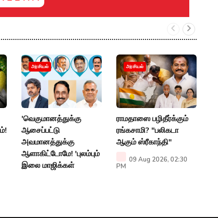
வ
அரசியல்
அரசியல்
ந
ரத
ச
'வெகுமானத்துக்கு
ராமதாஸை பழிதீர்க்கும்
P
ம்!
ஆசைப்பட்டு
ரங்கசாமி? "பலிகடா
அவமானத்துக்கு
ஆகும் ஸ்ரீகாந்தி"
ஆளாகிட்டோமே! 'புலம்பும்
09 Aug 2026, 02:30
இலை மாஜிக்கள்
PM
09 Aug 2026, 04:00
PM