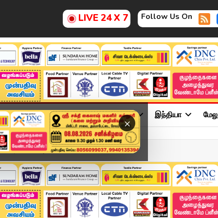
Follow Us On
LIVE 24 X 7
ு
சினிமா
அரசியல்
விளையாட்டு
இந்தியா
மேல
×
ீப்பர் செல்'- அமை...