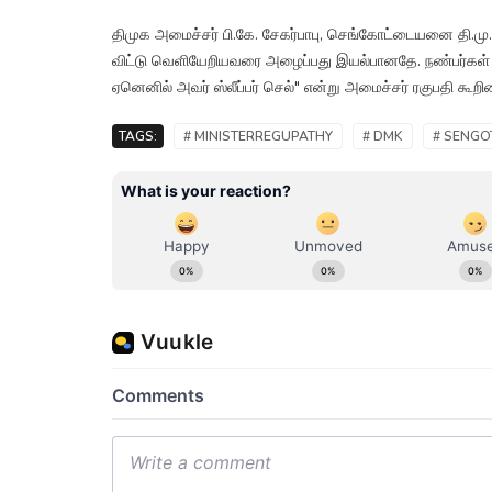
திமுக அமைச்சர் பி.கே. சேகர்பாபு, செங்கோட்டையனை தி.மு.க
விட்டு வெளியேறியவரை அழைப்பது இயல்பானதே. நண்பர்கள் 
ஏனெனில் அவர் ஸ்லீப்பர் செல்" என்று அமைச்சர் ரகுபதி கூறின
TAGS:
# MINISTERREGUPATHY
# DMK
# SENGO