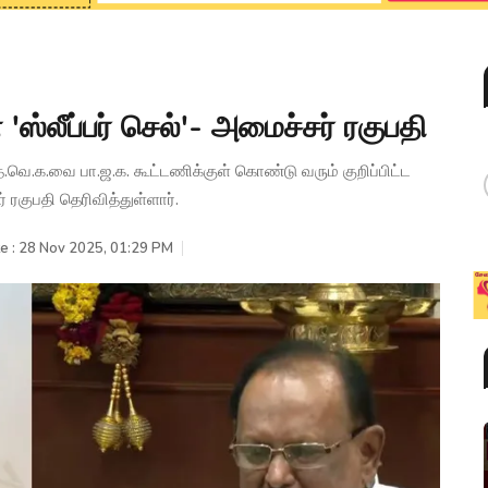
ஸ்லீப்பர் செல்'- அமைச்சர் ரகுபதி
 த.வெ.க.வை பா.ஜ.க. கூட்டணிக்குள் கொண்டு வரும் குறிப்பிட்ட
 ரகுபதி தெரிவித்துள்ளார்.
e : 28 Nov 2025, 01:29 PM