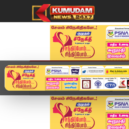
முகப்பு
விளையாட்டு
அண்மை
தமிழ்நாட
Home
அரசியல்
செங்கோட்டையன் பா.ஜ.க.வின் 'ஸ்ல