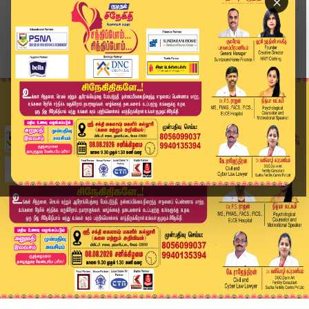
×
Home
வீடியோ ஸ்டோரி
"We are Ready"-தமிழ்நாடு பேரிடர் மீட்புக் குழு ...