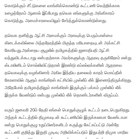
கொடுக்கும் சீட்டுகளை வாங்கிக்கொண்டு கூட்டணி வெற்றிக்காக
உழைத்தோம் ஆனால் இப்போது தவெக எங்களுக்கு அங்கீகாரம்
கொடுத்து, அமைச்சரவையிலும் சேர்த்துக்கொண்டுள்ளது.
தவெக தனித்து ஆட்சி அமைக்கும் அளவுக்கு பெரும்பான்மை
கிடைக்கவில்லை அந்தநேரத்தில் மிகுந்த மரியாதையுடன் அக்கட்சி
கோரியது.அன்றைய சூழலில் தமிழகத்தில் ஜனாதிபதி ஆட்சி
வந்துவிடக்கூடாது என்பதற்காக அவர்களுக்கு ஆதரவு தருகிறோம் என்று
ஸ்டாலினிடம் சொல்லிவிட்டுதான் இரண்டு எம்எல்ஏக்களின் ஆதரவை
தவெகவுக்கு வழங்கினார் அகில இந்திய தலைவர் காதர் மொய்தீன்
கேரளாவில் ஆளும் காங்கிரஸ் கட்சியில் முஸ்லீம் லீக் இணைந்திருக்கிறது.
அதேபோல் தமிழகத்திலும் காங்கிரஸ் இருக்கும் பக்கம் முஸ்லிம் லீக்
இருக்க வேண்டும் என்பது முஸ்லிம் லீக் தொண்டர்களின் விருப்பம்.
வரும் ஜனவரி 20ம் தேதி எங்கள் பொதுக்குழுக் கூட்டம் நடைபெறுகிறது.
அந்தக் கூட்டத்தில் திமுகவுடன் கூட்டணியில் இருக்கலாமா வேண்டாமா
என்று பொதுக்குழு உறுப்பினர்களிடம் கருத்து கேட்கப்பட்டு அன்றே
கூட்டணி குறித்து இறுதி முடிவு அறிவிக்கப்படும் இதுபற்றி திமுக மாநில