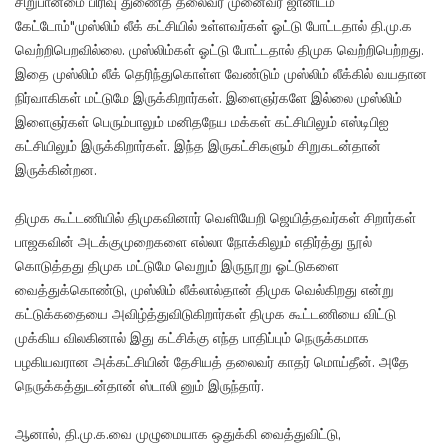
சிறுபான்மை பிரிவு துணைத் தலைவர் முனைவர் ஜானிடம்
கேட்டோம்"முஸ்லிம் லீக் கட்சியில் உள்ளவர்கள் ஓட்டு போட்டதால் தி.மு.க
வெற்றிபெறவில்லை. முஸ்லிம்கள் ஓட்டு போட்டதால் திமுக வெற்றிபெற்றது.
இதை முஸ்லிம் லீக் தெரிந்துகொள்ள வேண்டும் முஸ்லிம் லீக்கில் வயதான
நிர்வாகிகள் மட்டுமே இருக்கிறார்கள். இளைஞர்களே இல்லை முஸ்லிம்
இளைஞர்கள் பெரும்பாலும் மனிதநேய மக்கள் கட்சியிலும் எஸ்டிபிஐ
கட்சியிலும் இருக்கிறார்கள். இந்த இருகட்சிகளும் சிறுகடன்தான்
இருக்கின்றன.
திமுக கூட்டணியில் திமுகவினார் வெளியேறி ஜெயித்தவர்கள் சிறார்கள்
பாஜகவின் அடக்குமுறைகளை எல்லா நோக்கிலும் எதிர்த்து நூல்
கொடுத்தது திமுக மட்டுமே வெறும் இருநூறு ஓட்டுகளை
வைத்துக்கொண்டு, முஸ்லிம் லீக்லால்தான் திமுக வெல்கிறது என்று
கட்டுக்கதையை அவிழ்த்துவிடுகிறார்கள் திமுக கூட்டணியை விட்டு
முக்கிய விலகினால் இது கட்சிக்கு எந்த பாதிப்பும் நெருக்கமாக
பழகியவரான அக்கட்சியின் தேசியத் தலைவர் காதர் மொய்தீன். அதே
நெருக்கத்துடன்தான் ஸ்டாலி னும் இருந்தார்.
ஆனால், தி.மு.க.வை முழுமையாக ஒதுக்கி வைத்துவிட்டு,