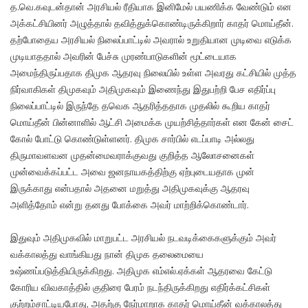
த.வெ.கவுடன்தான் அரசியல் ரீதியாக இனிமேல் பயணிக்க வேண்டும் என
அக்கட்சியினர் அழுத்தால் தவித்துக்கொண்டிருக்கிறார் காதர் மொய்தீன்.
தற்போதைய அரசியல் நிலைப்பாட்டில் அவரால் உறுதியான முடிவை எடுக்க
முடியாததால் அவரின் பேச்சு முரண்பாடுகளின் மூட்டையாக
அமைந்திருப்பதாக திமுக ஆதரவு நிலையில் உள்ள அவரது கட்சியில் முத்த
நிர்வாகிகள் திமுகவும் அதிமுகவும் இணைந்து இதுபற்றி பேச எதிர்ப்பு
நிலைப்பாட்டில் இருந்தே தவெக ஆதரித்ததாக முதலில் கூறிய காதர்
மொய்தீன் பின்னாளில் ஆட்சி அமைக்க முயற்சித்தார்கள் என கேன் சைட்
கோல் போட்டு கொண்டுள்ளனர். திமுக சார்பில் எடப்பாடி அல்லது
திருமாவளவன முதன்மைவராக்குவது குறித்த ஆலோசனைகள்
முன்வைக்கப்பட்ட அவை ஜனநாயகத்திற்கு ஏற்புடையதாக முன்
இருக்காது என்பதால் அதனை மறுத்து அதிமுகவுக்கு ஆதரவு
அளித்தோம் என்று தனது போக்கை அவர் மாற்றிக்கொண்டார்.
இதுவும் அதிமுகவில் மாறுபட்ட அரசியல் நடவடிக்கைகளுக்கும் அவர்
வக்காலத்து வாங்கியது நான் திமுக தலைமையை
உஷ்ணப்படுத்தியிருக்கிறது. அதிமுக எம்எல்.ஏக்கள் ஆதரவை கேட்டு
கோரிய விவகாத்தில் குதிரை பேரம் நடந்திருக்கிறது எதிர்க்கட்சிகள்
குற்றம்சாட்டியபோது, அதற்கு நேர்மாறாக காதர் மொய்தீன் வக்காலத்து