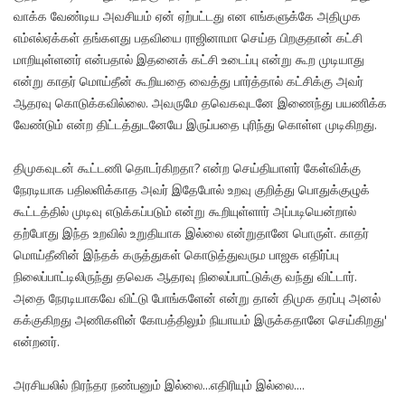
வாக்க வேண்டிய அவசியம் ஏன் ஏற்பட்டது என எங்களுக்கே அதிமுக
எம்எல்ஏக்கள் தங்களது பதவியை ராஜினாமா செய்த பிறகுதான் கட்சி
மாறியுள்ளனர் என்பதால் இதனைக் கட்சி உடைப்பு என்று கூற முடியாது
என்று காதர் மொய்தீன் கூறியதை வைத்து பார்த்தால் கட்சிக்கு அவர்
ஆதரவு கொடுக்கவில்லை. அவருமே தவெகவுடனே இணைந்து பயணிக்க
வேண்டும் என்ற திட்டத்துடனேயே இருப்பதை புரிந்து கொள்ள முடிகிறது.
திமுகவுடன் கூட்டணி தொடர்கிறதா? என்ற செய்தியாளர் கேள்விக்கு
நேரடியாக பதிலளிக்காத அவர் இதேபோல் உறவு குறித்து பொதுக்குழுக்
கூட்டத்தில் முடிவு எடுக்கப்படும் என்று கூறியுள்ளார் அப்படியென்றால்
தற்போது இந்த உறவில் உறுதியாக இல்லை என்றுதானே பொருள். காதர்
மொய்தீனின் இந்தக் கருத்துகள் கொடுத்துவரும பாஜக எதிர்ப்பு
நிலைப்பாட்டிலிருந்து தவெக ஆதரவு நிலைப்பாட்டுக்கு வந்து விட்டார்.
அதை நேரடியாகவே விட்டு போங்களேன் என்று தான் திமுக தரப்பு அனல்
கக்குகிறது அணிகளின் கோபத்திலும் நியாயம் இருக்கதானே செய்கிறது'
என்றனர்.
அரசியலில் நிரந்தர நண்பனும் இல்லை...எதிரியும் இல்லை....