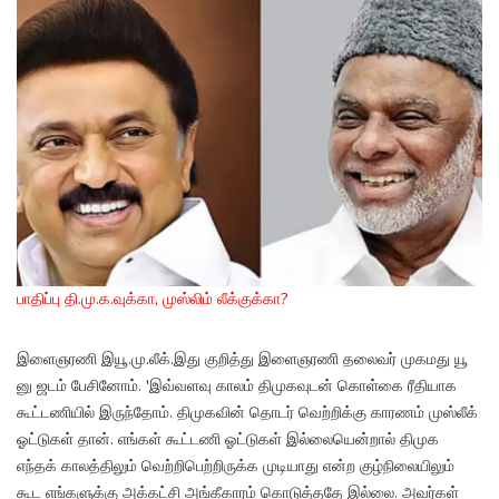
பாதிப்பு தி.மு.க.வுக்கா, முஸ்லிம் லீக்குக்கா?
இளைஞரணி இயூ.மு.லீக்.இது குறித்து இளைஞரணி தலைவர் முகமது யூ
னு ஜடம் பேசினோம். 'இவ்வளவு காலம் திமுகவுடன் கொள்கை ரீதியாக
கூட்டணியில் இருந்தோம். திமுகவின் தொடர் வெற்றிக்கு காரணம் முஸ்லீக்
ஓட்டுகள் தான். எங்கள் கூட்டணி ஓட்டுகள் இல்லையென்றால் திமுக
எந்தக் காலத்திலும் வெற்றிபெற்றிருக்க முடியாது என்ற குழ்நிலையிலும்
கூட எங்களுக்கு அக்கட்சி அங்கீகாரம் கொடுத்ததே இல்லை. அவர்கள்