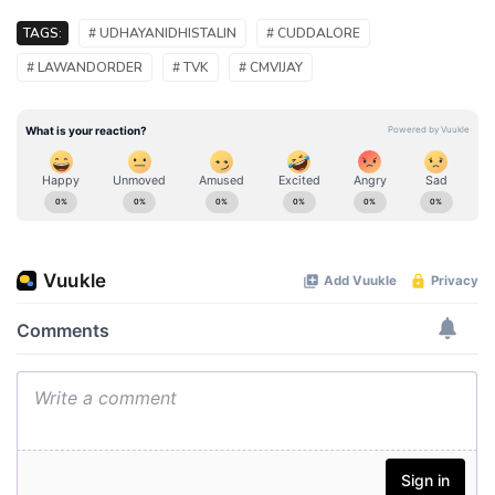
TAGS:
# UDHAYANIDHISTALIN
# CUDDALORE
# LAWANDORDER
# TVK
# CMVIJAY