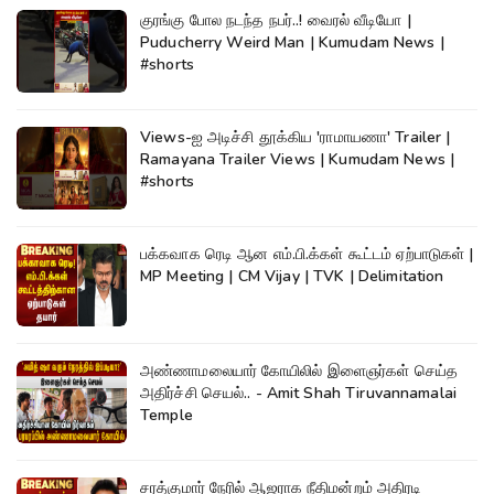
குரங்கு போல நடந்த நபர்..! வைரல் வீடியோ |
Puducherry Weird Man | Kumudam News |
#shorts
Views-ஐ அடிச்சி தூக்கிய 'ராமாயணா' Trailer |
Ramayana Trailer Views | Kumudam News |
#shorts
பக்கவாக ரெடி ஆன எம்.பி.க்கள் கூட்டம் ஏற்பாடுகள் |
MP Meeting | CM Vijay | TVK | Delimitation
அண்ணாமலையார் கோயிலில் இளைஞர்கள் செய்த
அதிர்ச்சி செயல்.. - Amit Shah Tiruvannamalai
Temple
சரத்குமார் நேரில் ஆஜராக நீதிமன்றம் அதிரடி