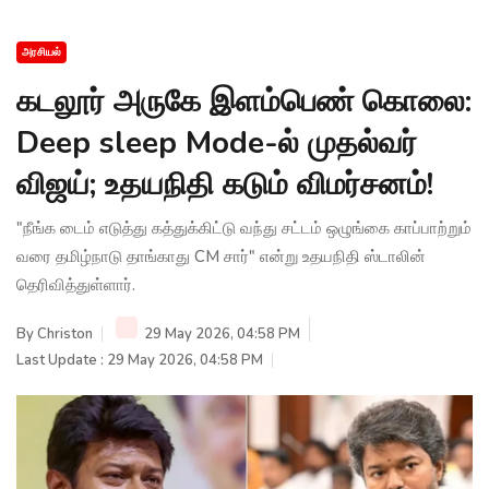
அரசியல்
கடலூர் அருகே இளம்பெண் கொலை:
Deep sleep Mode-ல் முதல்வர்
விஜய்; உதயநிதி கடும் விமர்சனம்!
"நீங்க டைம் எடுத்து கத்துக்கிட்டு வந்து சட்டம் ஒழுங்கை காப்பாற்றும்
வரை தமிழ்நாடு தாங்காது CM சார்" என்று உதயநிதி ஸ்டாலின்
தெரிவித்துள்ளார்.
By
Christon
29 May 2026, 04:58 PM
Last Update : 29 May 2026, 04:58 PM