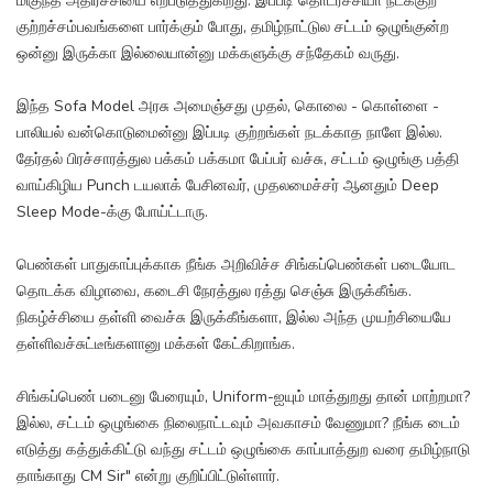
மிகுந்த அதிர்ச்சியை எற்படுத்துகிறது. இப்படி தொடர்ச்சியா நடக்குற
குற்றச்சம்பவங்களை பார்க்கும் போது, தமிழ்நாட்டுல சட்டம் ஒழுங்குன்ற
ஒன்னு இருக்கா இல்லையான்னு மக்களுக்கு சந்தேகம் வருது.
இந்த Sofa Model அரசு அமைஞ்சது முதல், கொலை - கொள்ளை -
பாலியல் வன்கொடுமைன்னு இப்படி குற்றங்கள் நடக்காத நாளே இல்ல.
தேர்தல் பிரச்சாரத்துல பக்கம் பக்கமா பேப்பர் வச்சு, சட்டம் ஒழுங்கு பத்தி
வாய்கிழிய Punch டயலாக் பேசினவர், முதலமைச்சர் ஆனதும் Deep
Sleep Mode-க்கு போய்ட்டாரு.
பெண்கள் பாதுகாப்புக்காக நீங்க அறிவிச்ச சிங்கப்பெண்கள் படையோட
தொடக்க விழாவை, கடைசி நேரத்துல ரத்து செஞ்சு இருக்கீங்க.
நிகழ்ச்சியை தள்ளி வைச்சு இருக்கீங்களா, இல்ல அந்த முயற்சியையே
தள்ளிவச்சுட்டீங்களானு மக்கள் கேட்கிறாங்க.
சிங்கப்பெண் படைனு பேரையும், Uniform-ஐயும் மாத்துறது தான் மாற்றமா?
இல்ல, சட்டம் ஒழுங்கை நிலைநாட்டவும் அவகாசம் வேணுமா? நீங்க டைம்
எடுத்து கத்துக்கிட்டு வந்து சட்டம் ஒழுங்கை காப்பாத்துற வரை தமிழ்நாடு
தாங்காது CM Sir" என்று குறிப்பிட்டுள்ளார்.