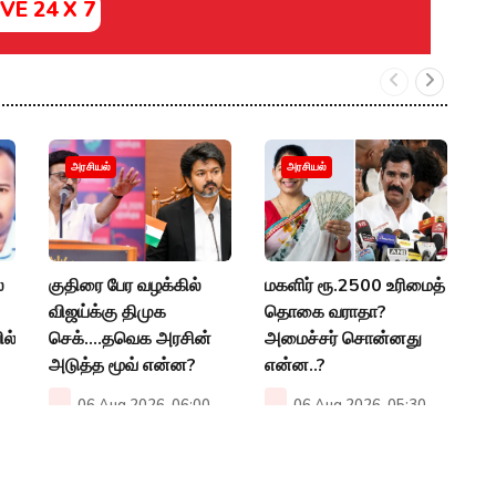
IVE 24 X 7
"
அரசியல்
அரசியல்
ச
உ
P
்
குதிரை பேர வழக்கில்
மகளிர் ரூ.2500 உரிமைத்
விஜய்க்கு திமுக
தொகை வராதா?
ில்
செக்....தவெக அரசின்
அமைச்சர் சொன்னது
அடுத்த மூவ் என்ன?
என்ன..?
06 Aug 2026, 06:00
06 Aug 2026, 05:30
PM
PM