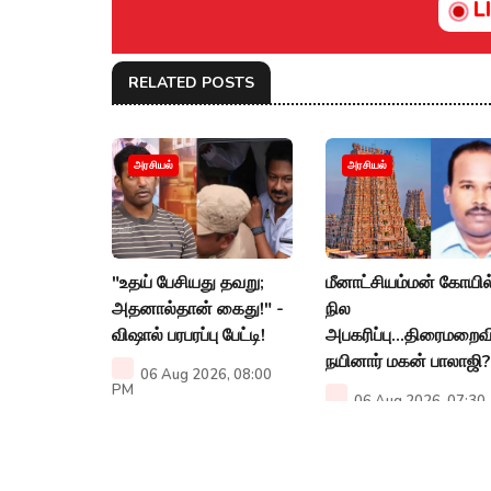
L
RELATED POSTS
அரசியல்
அரசியல்
"உதய் பேசியது தவறு;
மீனாட்சியம்மன் கோயில
அதனால்தான் கைது!" -
நில
விஷால் பரபரப்பு பேட்டி!
அபகரிப்பு...திரைமறைவ
நயினார் மகன் பாலாஜி?
06 Aug 2026, 08:00
PM
06 Aug 2026, 07:30
PM