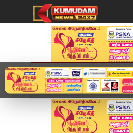
முகப்பு
விளையாட்டு
அண்மை
தமிழ்நாட
Home
அரசியல்
இது தமிழ்நாடா, உத்தரபிரதேசமா?