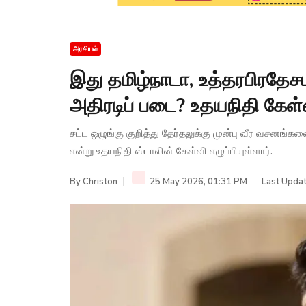
அரசியல்
இது தமிழ்நாடா, உத்தரபிரதே
அதிரடிப் படை? உதயநிதி கேள்
சட்ட ஒழுங்கு குறித்து தேர்தலுக்கு முன்பு வீர வசனங்க
என்று உதயநிதி ஸ்டாலின் கேள்வி எழுப்பியுள்ளார்.
By
Christon
25 May 2026, 01:31 PM
Last Updat