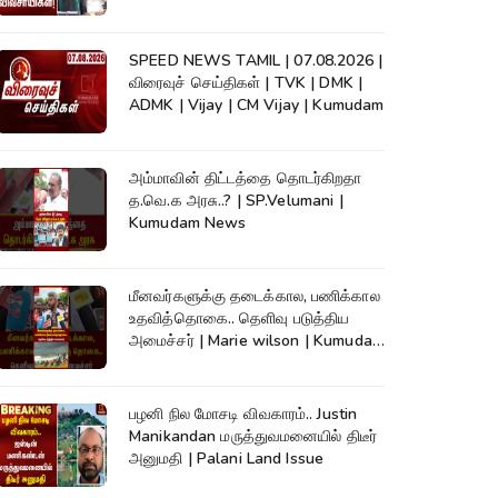
News
SPEED NEWS TAMIL | 07.08.2026 |
விரைவுச் செய்திகள் | TVK | DMK |
ADMK | Vijay | CM Vijay | Kumudam
அம்மாவின் திட்டத்தை தொடர்கிறதா
த.வெ.க அரசு..? | SP.Velumani |
Kumudam News
மீனவர்களுக்கு தடைக்கால, பணிக்கால
உதவித்தொகை.. தெளிவு படுத்திய
அமைச்சர் | Marie wilson | Kumudam
News
பழனி நில மோசடி விவகாரம்.. Justin
Manikandan மருத்துவமனையில் திடீர்
அனுமதி | Palani Land Issue