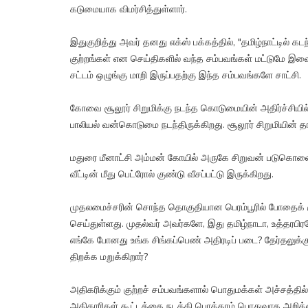
கடுமையாக விமர்சித்துள்ளார்.
இதுகுறித்து அவர் தனது எக்ஸ் பக்கத்தில், "தமிழ்நாட்டில
குற்றங்கள் என செய்திகளில் வந்த சம்பவங்கள் மட்டுமே இவை.
சட்டம் ஒழுங்கு மாறி இருப்பதற்கு இந்த சம்பவங்களே சாட்சி.
கோவை சூலூர் சிறுமிக்கு நடந்த கொடுமையின் அதிர்ச்சியில் இர
பாலியல் வன்கொடுமை நடந்திருக்கிறது. சூலூர் சிறுமியின் தாய
மதுரை மீனாட்சி அம்மன் கோயில் அருகே சிறுவன் படுகொலை 
வீட்டின் மீது பெட்ரோல் குண்டு வீசப்பட்டு இருக்கிறது.
முதலமைச்சரின் சொந்த தொகுதியான பெரம்பூரில் போதைக் 
செய்துள்ளது. முதல்வர் அவர்களே, இது தமிழ்நாடா, உத்தரபி
எங்கே போனது உங்க சிங்கப்பெண் அதிரடிப் படை? தேர்தலுக்
திறக்க மறுக்கிறார்?
அதிகரிக்கும் குற்றச் சம்பவங்களால் பொதுமக்கள் அச்சத்தி
அதிகாரிகள் கூட்டத்தை நடத்தி பொத்தாம் பொதுவாக அறிக்க