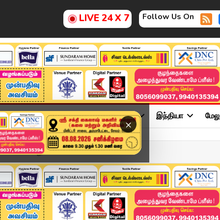
Follow Us On
LIVE 24 X 7
ு
சினிமா
அரசியல்
விளையாட்டு
இந்தியா
மேல
×
 எங்கே போனது சிங்க...