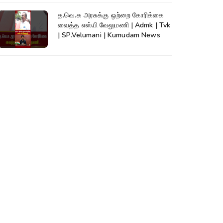
த.வெ.க அரசுக்கு ஒற்றை கோரிக்கை
வைத்த எஸ்.பி வேலுமணி | Admk | Tvk
| SP.Velumani | Kumudam News