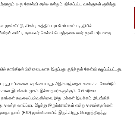
ந்தாலும் அது தோல்வி அல்ல என்றும், நீக்கப்பட்ட வாக்குகள் குறித்து
முன்னிட்டு, கிண்டி கத்திப்பாரா மேம்பாலம் பகுதியில்
ங்கிரஸ் கமிட்டி தலைவர் செல்வப்பெருந்தகை மலர் தூவி மரியாதை
ல் காங்கிரஸ் பின்னடைவாக இருப்பது குறித்துக் கேள்வி எழுப்பப்பட்டது.
்பொழுதும் பின்னடைவு கிடையாது. அதிகாரத்தைச் சுவைக்க வேண்டும்
்கான இயக்கம். முகம் இல்லாதவர்களுக்கும், பேச்சுரிமை
 நாங்கள் கவலைப்படுவதில்லை. இது மக்கள் இயக்கம். இயங்கிக்
வெற்றி வாய்ப்பை இழந்து இருக்கிறார்கள் என்று சொல்கிறார்கள்.
ய ஜனதா தளம் (RJD) முன்னிலையில் இருக்கிறது. பொறுத்திருந்து