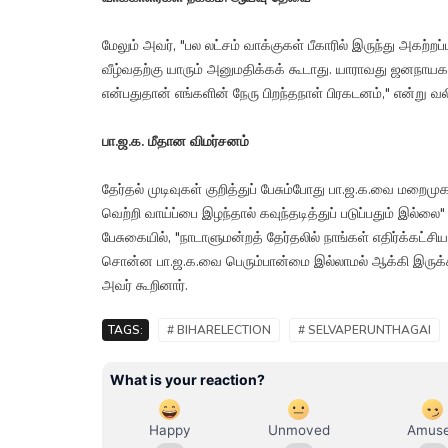
மேலும் அவர், "பல லட்சம் வாக்குகள் பீகாரில் இருந்து அகற
வீழ்வதற்கு யாரும் அனுமதிக்கக் கூடாது. யாராவது ஜனநாயக
என்பதுதான் எங்களின் நேரு பிறந்தநாள் பிரகடனம்," என்று வலி
பா.ஜ.க. மீதான விமர்சனம்
தேர்தல் முடிவுகள் குறித்துப் பேசும்போது பா.ஜ.க.வை மறைமுகம
வெற்றி வாய்ப்பை இழந்தால் கவுந்தடித்துப் படுப்பதும் இல்லை" என
பேசுகையில், "நாடாளுமன்றத் தேர்தலில் நாங்கள் எதிர்க்கட்
சொன்ன பா.ஜ.க.வை பெரும்பான்மை இல்லாமல் ஆக்கி இருக்கி
அவர் கூறினார்.
TAGS:
# BIHARELECTION
# SELVAPERUNTHAGAI