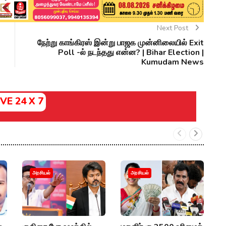
Next Post
நேற்று காங்கிரஸ் இன்று பாஜக முன்னிலையில் Exit
Poll -ல் நடந்தது என்ன? | Bihar Election |
Kumudam News
IVE 24 X 7
"
அரசியல்
அரசியல்
ச
உ
P