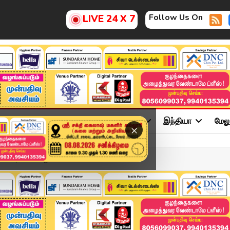
Follow Us On
LIVE 24 X 7
ு
சினிமா
அரசியல்
விளையாட்டு
இந்தியா
மேல
×
னடைவு கிடையாது'-...