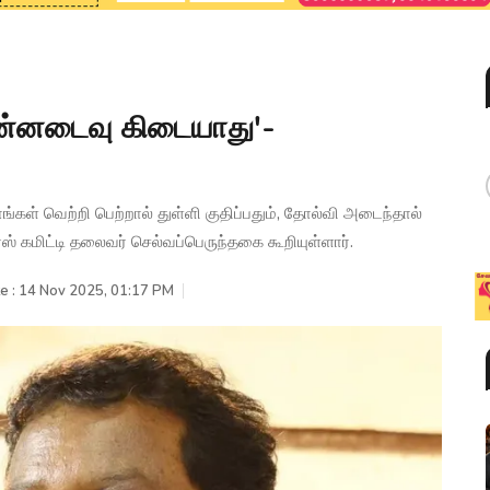
பின்னடைவு கிடையாது'-
கள் வெற்றி பெற்றால் துள்ளி குதிப்பதும், தோல்வி அடைந்தால்
ரஸ் கமிட்டி தலைவர் செல்வப்பெருந்தகை கூறியுள்ளார்.
e : 14 Nov 2025, 01:17 PM