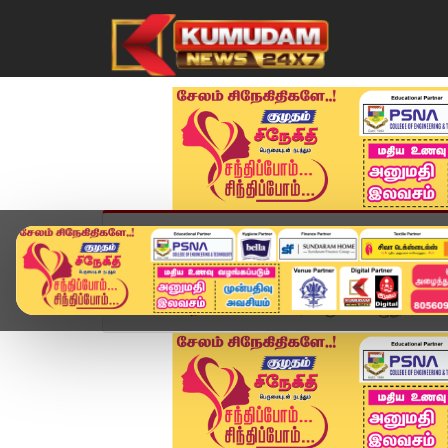
முகப்பு
விளையாட்டு
அண்மை
தமிழ்நாட
Home
அரசியல்
'காங்கிரசுக்கு எப்பொழுதும் பின்