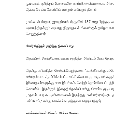
முடிவுகள் குறித்துப் பேசுகையில், காங்கிரஸ் பின்னடைவு அடை
ஆய்வு செய்ய வேண்டும் என்றும் வலியுறுத்தினார்.
முன்னாள் பிரதமர் ஜவஹர்லால் நேருவின் 137-வது பிறந்தநாளை 
அமைந்திருக்கும் அவரது திருவுருவச் சிலைக்குக் தமிழக கா
செலுத்தினார்.
பீகார் தேர்தல் குறித்த நிலைப்பாடு
அதன்பின் செய்தியாளர்களை சந்தித்த அவரிடம் பீகார் தேர்தலி
அதற்கு பதிலளித்த செல்வப்பெருந்தகை, "காங்கிரசுக்கு எப
என்பதற்காக ஆரம்பிக்கப்பட்ட கட்சி கிடையாது. இது மக்களுக
இல்லாதவர்களுக்குமான இயக்கம். வெற்றி தோல்வியைப் பற்றி
கொண்டே இருக்கும். இதைத் தோல்வி என்று சொல்ல முடியாது; 
முதலில் பா.ஜ.க. முன்னிலையில் இருந்தது. பின்னர் ராஷ்டீரி
பார்ப்போம்," என்று செல்வப்பெருந்தகை தெரிவித்தார்.
வாக்காளர்கள் நீக்கம்: ஆய்வு தேவை