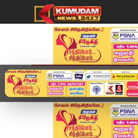
முகப்பு
விளையாட்டு
அண்மை
தமிழ்நாட
Home
அரசியல்
"வேட்பாளர்களை குலுக்கல் முறையி