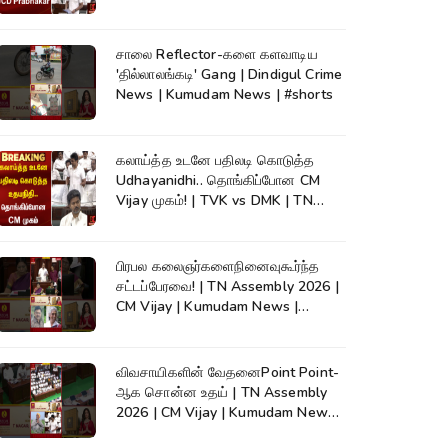
Cauvery
சாலை Reflector-களை களவாடிய
'தில்லாலங்கடி' Gang | Dindigul Crime
News | Kumudam News | #shorts
கலாய்த்த உடனே பதிலடி கொடுத்த
Udhayanidhi.. தொங்கிப்போன CM
Vijay முகம்! | TVK vs DMK | TN
Assembly
பிரபல கலைஞர்களைநினைவுகூர்ந்த
சட்டப்பேரவை! | TN Assembly 2026 |
CM Vijay | Kumudam News |
#shorts
விவசாயிகளின் வேதனைPoint Point-
ஆக சொன்ன உதய் | TN Assembly
2026 | CM Vijay | Kumudam News |
#shorts