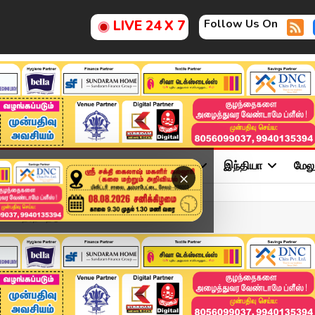
Follow Us On
LIVE 24 X 7
ு
சினிமா
அரசியல்
விளையாட்டு
இந்தியா
மேல
×
ல் தேர்ந்தெடுக்கல...