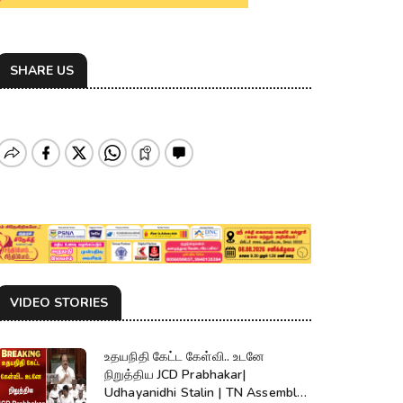
SHARE US
VIDEO STORIES
உதயநிதி கேட்ட கேள்வி.. உடனே
நிறுத்திய JCD Prabhakar|
Udhayanidhi Stalin | TN Assembly |