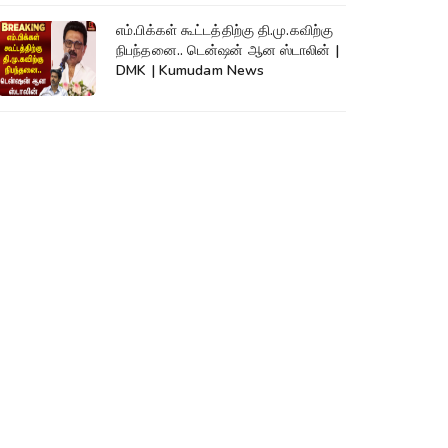
எம்.பிக்கள் கூட்டத்திற்கு தி.மு.கவிற்கு
நிபந்தனை.. டென்ஷன் ஆன ஸ்டாலின் |
DMK | Kumudam News