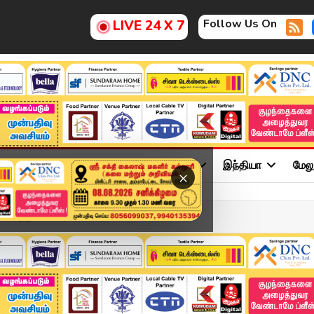
Follow Us On
LIVE 24 X 7
ு
சினிமா
அரசியல்
விளையாட்டு
இந்தியா
மேல
×
ில் எத்தனை பேர் மீட்...