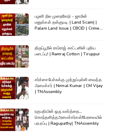
TVK
பழனி நில முறைகேடு - ஜாமின்
மனுக்கள் தள்ளுபடி | Land Scam| |
Palani Land Issue | CBCID | Crime
News
திருப்பூரில் ராம்ராஜ் காட்டனின் புதிய
படைப்பு! | Ramraj Cotton | Tiruppur
சர்ச்சைபேச்சுக்கு முற்றுப்புள்ளி வைத்த
அமைச்சர் | Nirmal Kumar | CM Vijay
| TNAssembly
ரகுபதியின் ஒரு வார்த்தை...
கொந்தளித்தஅமைச்சர்கள்!பேரவையில்
பரபரப்பு | Ragupathy| TNAssembly