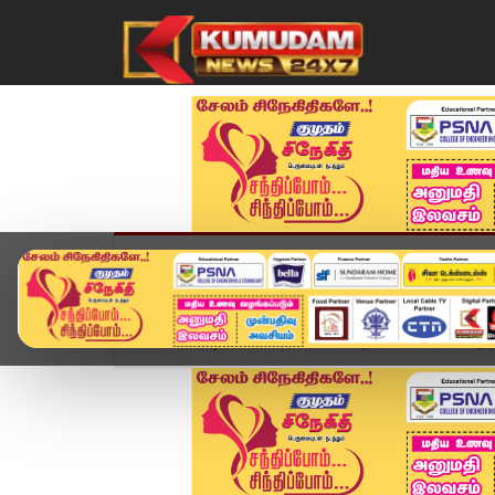
முகப்பு
விளையாட்டு
அண்மை
தமிழ்நாட
Home
வீடியோ ஸ்டோரி
ரயில் நிலையம் லிப்ட் விபத்த