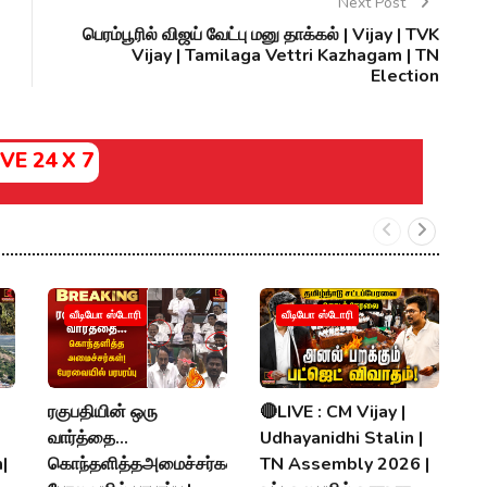
Next Post
பெரம்பூரில் விஜய் வேட்பு மனு தாக்கல் | Vijay | TVK
Vijay | Tamilaga Vettri Kazhagam | TN
Election
IVE 24 X 7
வ
வீடியோ ஸ்டோரி
வீடியோ ஸ்டோரி
ரொ
ப
ர
ரகுபதியின் ஒரு
🔴LIVE : CM Vijay |
V
வார்த்தை...
Udhayanidhi Stalin |
|
கொந்தளித்தஅமைச்சர்கள்!
TN Assembly 2026 |
P