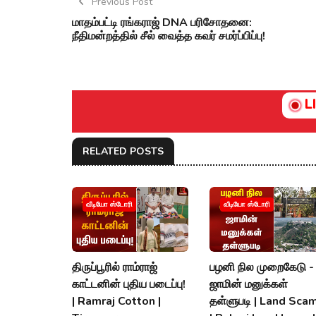
Previous Post
மாதம்பட்டி ரங்கராஜ் DNA பரிசோதனை:
நீதிமன்றத்தில் சீல் வைத்த கவர் சமர்ப்பிப்பு!
L
RELATED POSTS
வீடியோ ஸ்டோரி
வீடியோ ஸ்டோரி
திருப்பூரில் ராம்ராஜ்
பழனி நில முறைகேடு -
காட்டனின் புதிய படைப்பு!
ஜாமின் மனுக்கள்
| Ramraj Cotton |
தள்ளுபடி | Land Scam