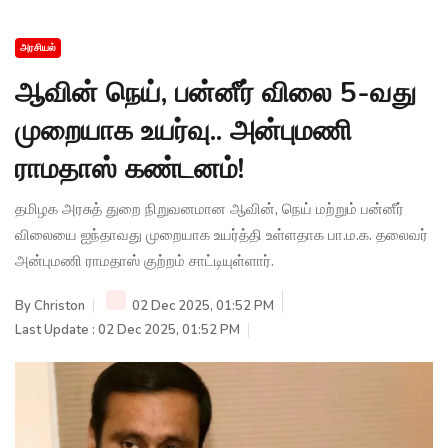
அரசியல்
ஆவின் நெய், பன்னீர் விலை 5-வது
முறையாக உயர்வு.. அன்புமணி
ராமதாஸ் கண்டனம்!
தமிழக அரசுத் துறை நிறுவனமான ஆவின், நெய் மற்றும் பன்னீர்
விலையை ஐந்தாவது முறையாக உயர்த்தி உள்ளதாக பா.ம.க. தலைவர்
அன்புமணி ராமதாஸ் குற்றம் சாட்டியுள்ளார்.
By
Christon
02 Dec 2025, 01:52 PM
Last Update : 02 Dec 2025, 01:52 PM