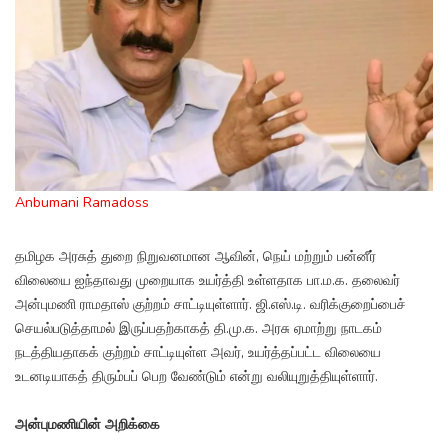
Anbumani Ramadoss
தமிழக அரசுத் துறை நிறுவனமான ஆவின், நெய் மற்றும் பன்னீர்
விலையை ஐந்தாவது முறையாக உயர்த்தி உள்ளதாக பா.ம.க. தலைவர்
அன்புமணி ராமதாஸ் குற்றம் சாட்டியுள்ளார். ஜி.எஸ்.டி. வரிக்குறைப்பைச்
செயல்படுத்தாமல் இருப்பதற்காகத் தி.மு.க. அரசு ஏமாற்று நாடகம்
நடத்தியதாகக் குற்றம் சாட்டியுள்ள அவர், உயர்த்தப்பட்ட விலையை
உடனடியாகத் திரும்பப் பெற வேண்டும் என்று வலியுறுத்தியுள்ளார்.
அன்புமணியின் அறிக்கை