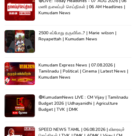
🔴LIVE: Today Headlines - 07 AUG 2026 | 06
மணி தலைப்புச் செய்திகள் | 06 AM Headlines |
Kumudam News
2500 எப்போது தருவீங்க..? | Marie wilson |
Royapettah | Kumudam News
Kumudam Express News | 07.08.2026 |
Tamilnadu | Political | Cinema | Latest News |
Kumudam News
🔴KumudamNews LIVE : CM Vijay | Tamilnadu
Budget 2026 | Udhayanidhi | Agriculture
Budget | TVK | DMK
SPEED NEWS TAMIL | 06.08.2026 | விரைவுச்
செய்திகள் | TVK | DMK | ADMK | Vijay | CM