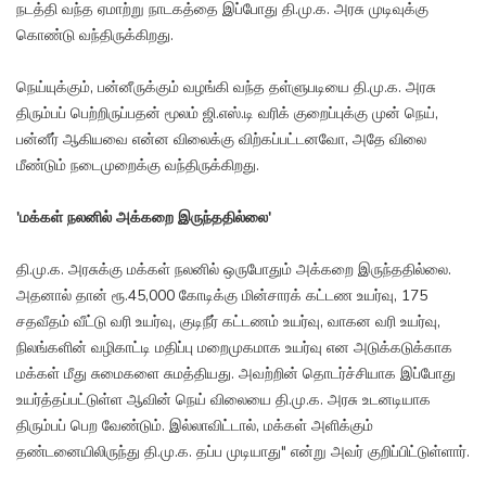
நடத்தி வந்த ஏமாற்று நாடகத்தை இப்போது தி.மு.க. அரசு முடிவுக்கு
கொண்டு வந்திருக்கிறது.
நெய்யுக்கும், பன்னீருக்கும் வழங்கி வந்த தள்ளுபடியை தி.மு.க. அரசு
திரும்பப் பெற்றிருப்பதன் மூலம் ஜி.எஸ்.டி வரிக் குறைப்புக்கு முன் நெய்,
பன்னீர் ஆகியவை என்ன விலைக்கு விற்கப்பட்டனவோ, அதே விலை
மீண்டும் நடைமுறைக்கு வந்திருக்கிறது.
'மக்கள் நலனில் அக்கறை இருந்ததில்லை'
தி.மு.க. அரசுக்கு மக்கள் நலனில் ஒருபோதும் அக்கறை இருந்ததில்லை.
அதனால் தான் ரூ.45,000 கோடிக்கு மின்சாரக் கட்டண உயர்வு, 175
சதவீதம் வீட்டு வரி உயர்வு, குடிநீர் கட்டணம் உயர்வு, வாகன வரி உயர்வு,
நிலங்களின் வழிகாட்டி மதிப்பு மறைமுகமாக உயர்வு என அடுக்கடுக்காக
மக்கள் மீது சுமைகளை சுமத்தியது. அவற்றின் தொடர்ச்சியாக இப்போது
உயர்த்தப்பட்டுள்ள ஆவின் நெய் விலையை தி.மு.க. அரசு உடனடியாக
திரும்பப் பெற வேண்டும். இல்லாவிட்டால், மக்கள் அளிக்கும்
தண்டனையிலிருந்து தி.மு.க. தப்ப முடியாது" என்று அவர் குறிப்பிட்டுள்ளார்.