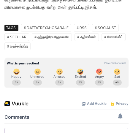
கூறுகளை மாற்றியமைத்து, நீதித்துறையை பலவீனப்படுத்தி, ஜனநாயக
உரிமைகளை முடக்கியது என்று அவர் குறிப்பிட்டிருந்தார்.
TAGS:
# DATTATREYAHOSABALE
# RSS
# SOCIALIST
# SECULAR
# தத்தாத்ரேயஹோசபலே
# ஆர்எஸ்எஸ்
# சோசலிஸ்ட்
# மதச்சார்பற்ற