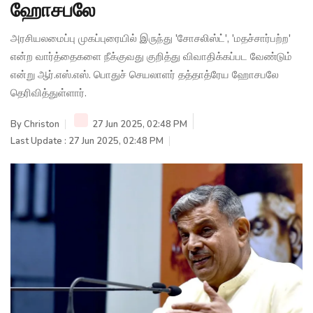
ஹோசபலே
அரசியலமைப்பு முகப்புரையில் இருந்து 'சோசலிஸ்ட்', 'மதச்சார்பற்ற'
என்ற வார்த்தைகளை நீக்குவது குறித்து விவாதிக்கப்பட வேண்டும்
என்று ஆர்.எஸ்.எஸ். பொதுச் செயலாளர் தத்தாத்ரேய ஹோசபலே
தெரிவித்துள்ளார்.
By
Christon
27 Jun 2025, 02:48 PM
Last Update : 27 Jun 2025, 02:48 PM