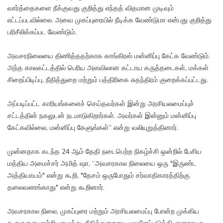
வார்த்தைகளை நீக்குவது குறித்து எந்தத் விதமான முடிவும்
எட்டப்படவில்லை. அவை முகப்புரையில் நீடிக்க வேண்டுமா என்பது குறித்து
பரிசீலிக்கப்பட வேண்டும்.
அவசரநிலையை திணித்ததற்காக காங்கிரஸ் மன்னிப்பு கேட்க வேண்டும்.
அந்த காலகட்டத்தில் பெரிய அளவிலான கட்டாய கருத்தடைகள், மக்கள்
சிறைப்பிடிப்பு, நீதித்துறை மற்றும் பத்திரிகை சுதந்திரம் குறைக்கப்பட்டது.
அப்படிப்பட்ட காரியங்களைச் செய்தவர்கள் இன்று அரசியலமைப்புச்
சட்டத்தின் நகலுடன் நடமாடுகிறார்கள். அவர்கள் இன்னும் மன்னிப்பு
கேட்கவில்லை, மன்னிப்பு கேளுங்கள்” என்று வலியுறுத்தினார்.
முன்னதாக கடந்த 24 ஆம் தேதி நடைபெற்ற நிகழ்ச்சி ஒன்றில் பேசிய
மத்திய அமைச்சர் அமித் ஷா, “அவசரகால நிலையை ஒரு "இருண்ட
அத்தியாயம்" என்று கூறி, "தேசம் ஒருபோதும் சர்வாதிகாரத்திற்கு
தலைவணங்காது" என்று கூறினார்.
அவசரகால நிலை, முகப்புரை மற்றும் அரசியலமைப்பு போன்ற முக்கிய