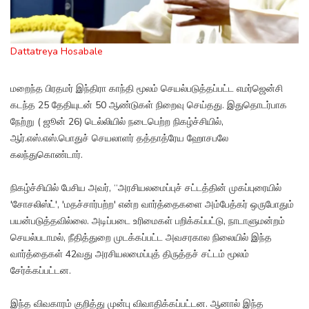
Dattatreya Hosabale
மறைந்த பிரதமர் இந்திரா காந்தி மூலம் செயல்படுத்தப்பட்ட எமர்ஜென்சி
கடந்த 25 தேதியுடன் 50 ஆண்டுகள் நிறைவு செய்தது. இதுதொடர்பாக
நேற்று ( ஜூன் 26) டெல்லியில் நடைபெற்ற நிகழ்ச்சியில்,
ஆர்.எஸ்.எஸ்.பொதுச் செயலாளர் தத்தாத்ரேய ஹோசபலே
கலந்துகொண்டார்.
நிகழ்ச்சியில் பேசிய அவர், “அரசியலமைப்புச் சட்டத்தின் முகப்புரையில்
'சோசலிஸ்ட்', 'மதச்சார்பற்ற' என்ற வார்த்தைகளை அம்பேத்கர் ஒருபோதும்
பயன்படுத்தவில்லை. அடிப்படை உரிமைகள் பறிக்கப்பட்டு, நாடாளுமன்றம்
செயல்படாமல், நீதித்துறை முடக்கப்பட்ட அவசரகால நிலையில் இந்த
வார்த்தைகள் 42வது அரசியலமைப்புத் திருத்தச் சட்டம் மூலம்
சேர்க்கப்பட்டன.
இந்த விவகாரம் குறித்து முன்பு விவாதிக்கப்பட்டன. ஆனால் இந்த