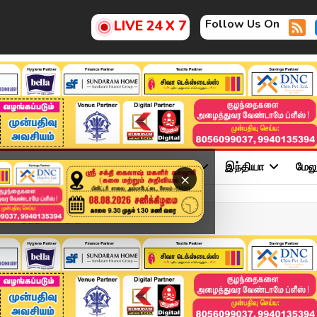
Follow Us On
LIVE 24 X 7
ு
சினிமா
அரசியல்
விளையாட்டு
இந்தியா
மேல
×
டுத்திய பெற்றோர்.. ...