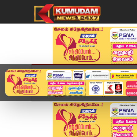
முகப்பு
விளையாட்டு
அண்மை
தமிழ்நாட
Home
இந்தியா
மனைவியின் முன் மகனை அவமானப்ப