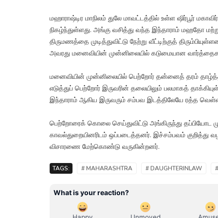
மஹாராஷ்டிர மாநிலம் துலே மாவட்டத்தில் உள்ள ஷிர்பூர் மகாவி
நிகழ்ந்துள்ளது. அங்கு வசித்து வந்த இந்தாராம் மஹதோ மற
திருமணத்தை முடித்துவிட்டு நேற்று வீட்டிற்குத் திரும்பி
அவரது மனைவியின் முன்னிலையில் கடுமையான வார்த்தைகளால
மனைவியின் முன்னிலையில் பெற்றோர் தன்னைத் தரம் தாழ்த்த
எடுத்துப் பெற்றோர் இருவரின் தலையிலும் பலமாகத் தாக்கியு
இந்தாராம் ஆகிய இருவரும் சம்பவ இடத்திலேயே ரத்த வெள்ளத
பெற்றோரைக் கொலை செய்துவிட்டு அங்கிருந்து தப்பியோட முய
காவல்துறையினரிடம் ஒப்படைத்தனர். இச்சம்பவம் குறித்து வழ
விசாரணை மேற்கொண்டு வருகின்றனர்.
TAGS:
# MAHARASHTRA
# DAUGHTERINLAW