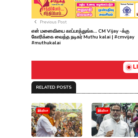
Previous Post
என் மனைவியை காப்பாத்துங்க... CM Vijay -க்கு
கோரிக்கை வைத்த நடிகர் Muthu kalai | #cmvijay
#muthukalai
L
RELATED POSTS
இந்தியா
இந்தியா