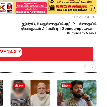
Next Post
நடுரோட்டில் மதுபோதையில் ஆட்டம்... போதையில்
இளைஞர்கள் அட்ராசிட்டி | Goundampalayam |
Kumudam News
IVE 24 X 7
"அ
இந்தியா
இந்தியா
தி
இர
பீ