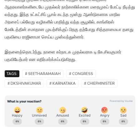
ஆதரவாளர்களிடையே முதல்வர் நாற்காலிக்கான மறைமுகப் போட்டி நீடித்து
வந்தது. இந்த உட்கட்சிப் பூசல் கடந்த மூன்று ஆண்டுகளாக மாநில
அரசைப் பல்வேறு வழிகளில் பாதித்து வந்த சூழலில், காங்கிரஸ்
மேலிடத்தின் சமாதான முயற்சிக்குப் பிறகு தற்போது சித்தராமையா தனது
பதவியை ராஜினாமா செய்ய முன்வந்துள்ளார்.
இதனைத்தொடர்ந்து, நாளை கர்நாடக முதல்வராக டி.கே.சிவகுமார்
பதவியேற்பார் என எதிர்பார்க்கப்படுகிறது.
TAGS:
# SEETHARAMAIAH
# CONGRESS
# DKSHIVAKUMAR
# KARNATAKA
# CHIEFMINISTER