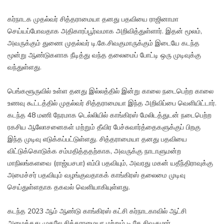
கர்நாடக முதல்வர் சித்தராமையா தனது பதவியை ராஜினாமா
செய்யப்போவதாக அதிகாரப்பூர்வமாக அறிவித்துள்ளார். இதன் மூலம்,
அவருக்கும் துணை முதல்வர் டி.கே.சிவகுமாருக்கும் இடையே கடந்த
மூன்று ஆண்டுகளாக நீடித்து வந்த தலைமைப் போட்டி ஒரு முடிவுக்கு
வந்துள்ளது.
பெங்களூருவில் உள்ள தனது இல்லத்தில் இன்று காலை நடைபெற்ற காலை
உணவு கூட்டத்தில் முதல்வர் சித்தராமையா இந்த அறிவிப்பை வெளியிட்டார்.
கடந்த 48 மணி நேரமாக டெல்லியில் காங்கிரஸ் மேலிடத்துடன் நடைபெற்ற
ரகசிய ஆலோசனைகள் மற்றும் தீவிர பேச்சுவார்த்தைகளுக்குப் பிறகு
இந்த முடிவு எடுக்கப்பட்டுள்ளது. சித்தராமையா தனது பதவியை
விட்டுக்கொடுக்க சம்மதித்ததற்காக, அவருக்கு நாடாளுமன்ற
மாநிலங்களவை (ராஜ்யசபா) எம்பி பதவியும், அவரது மகன் யதீந்திராவுக்கு
அமைச்சர் பதவியும் வழங்குவதாகக் காங்கிரஸ் தலைமை முடிவு
செய்துள்ளதாக தகவல் வெளியாகியுள்ளது.
கடந்த 2023 ஆம் ஆண்டு காங்கிரஸ் கட்சி கர்நாடகாவில் ஆட்சி
அமைத்தது முதலே சித்தராமையா மற்றும் டி.கே.சிவகுமார்