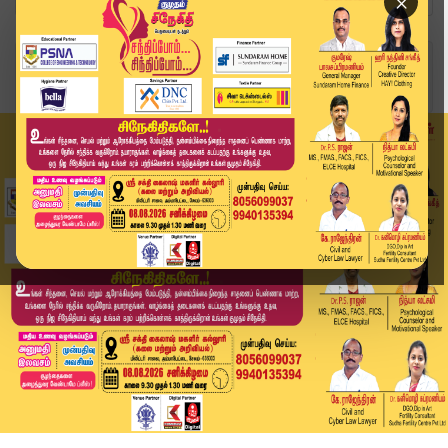
×
Home
வீடியோ ஸ்டோரி
ஆதரவாளர்களுடன் சி.விஜயபாஸ்கர் ஆலோசனை | ADMK Vij...