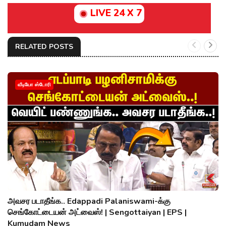
LIVE 24 X 7
RELATED POSTS
வீடியோ ஸ்டோரி
அவசர படாதீங்க.. Edappadi Palaniswami-க்கு
செங்கோட்டையன் அட்வைஸ்! | Sengottaiyan | EPS |
Kumudam News