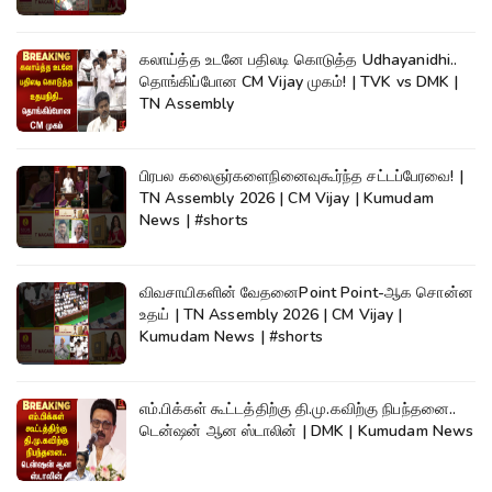
கலாய்த்த உடனே பதிலடி கொடுத்த Udhayanidhi..
தொங்கிப்போன CM Vijay முகம்! | TVK vs DMK |
TN Assembly
பிரபல கலைஞர்களைநினைவுகூர்ந்த சட்டப்பேரவை! |
TN Assembly 2026 | CM Vijay | Kumudam
News | #shorts
விவசாயிகளின் வேதனைPoint Point-ஆக சொன்ன
உதய் | TN Assembly 2026 | CM Vijay |
Kumudam News | #shorts
எம்.பிக்கள் கூட்டத்திற்கு தி.மு.கவிற்கு நிபந்தனை..
டென்ஷன் ஆன ஸ்டாலின் | DMK | Kumudam News