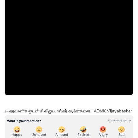
ஆதரவாளர்களுடன் சி.விஜயபாஸ்கர் ஆலோசனை | ADMK Vijayabaskar