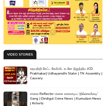
VIDEO STORIES
உதயநிதி கேட்ட கேள்வி.. உடனே நிறுத்திய JCD
Prabhakar| Udhayanidhi Stalin | TN Assembly |
Cauvery
சாலை Reflector-களை களவாடிய 'தில்லாலங்கடி'
Gang | Dindigul Crime News | Kumudam News
| #shorts