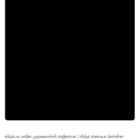
கர்நாடக மாநில முதலமைச்சர் ராஜினாமா..! சித்த ராமையா சொன்ன