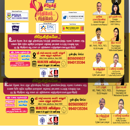
×
Home
வீடியோ ஸ்டோரி
கர்நாடக மாநில முதலமைச்சர் ராஜினாமா..! சித்த ராம...