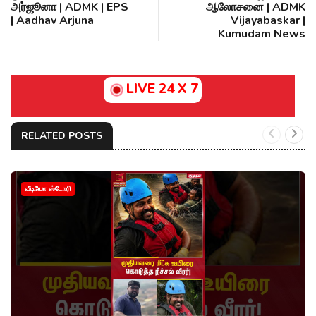
அர்ஜூனா | ADMK | EPS
ஆலோசனை | ADMK
| Aadhav Arjuna
Vijayabaskar |
Kumudam News
LIVE 24 X 7
RELATED POSTS
வீடியோ ஸ்டோரி