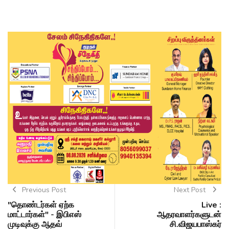
Previous Post
Next Post
"தொண்டர்கள் ஏற்க
Live :
மாட்டார்கள்" - இபிஎஸ்
ஆதரவாளர்களுடன்
முடிவுக்கு ஆதவ்
சி.விஜயபாஸ்கர்