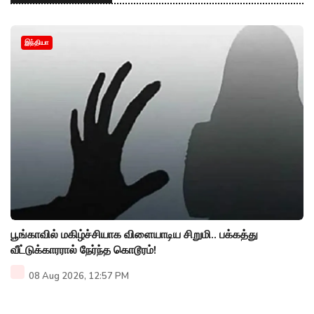
இந்தியா
பூங்காவில் மகிழ்ச்சியாக விளையாடிய சிறுமி.. பக்கத்து
வீட்டுக்காரரால் நேர்ந்த கொடூரம்!
08 Aug 2026, 12:57 PM