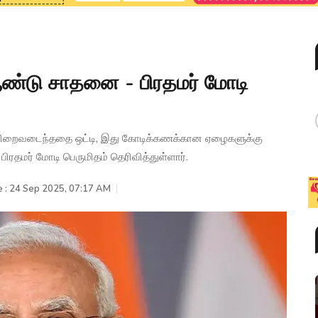
 ஆண்டு சாதனை - பிரதமர் மோடி
ள் நிறைவடைந்ததை ஒட்டி, இது கோடிக்கணக்கான ஏழைகளுக்கு
ிரதமர் மோடி பெருமிதம் தெரிவித்துள்ளார்.
e : 24 Sep 2025, 07:17 AM