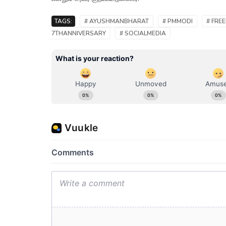
TAGS:
# AYUSHMANBHARAT
# PMMODI
# FRE
7THANNIVERSARY
# SOCIALMEDIA