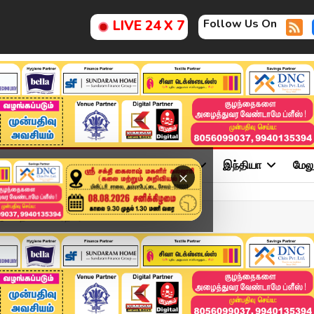
Follow Us On
LIVE 24 X 7
ு
சினிமா
அரசியல்
விளையாட்டு
இந்தியா
மேல
×
டு சாதனை - பிரதமர...