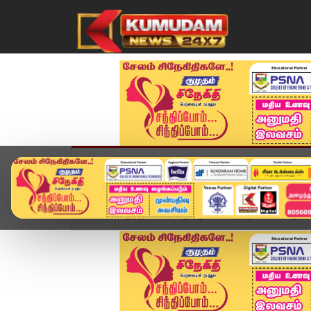
முகப்பு
விளையாட்டு
அண்மை
தமிழ்நாட
Home
இந்தியா
ஆயுஷ்மான் பாரத் திட்டம்: 7 ஆண்