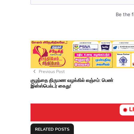
Previous Post
குழந்தை திருமண வழக்கில் லஞ்சம்: பெண்
இன்ஸ்பெக்டர் கைது!
L
RELATED POSTS