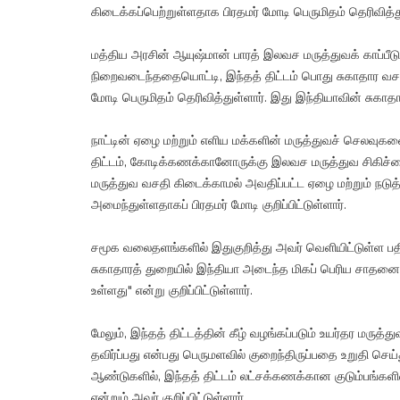
கிடைக்கப்பெற்றுள்ளதாக பிரதமர் மோடி பெருமிதம் தெரிவித்து
மத்திய அரசின் ஆயுஷ்மான் பாரத் இலவச மருத்துவக் காப்பீட
நிறைவடைந்ததையொட்டி, இந்தத் திட்டம் பொது சுகாதார வசதியி
மோடி பெருமிதம் தெரிவித்துள்ளார். இது இந்தியாவின் சுகாத
நாட்டின் ஏழை மற்றும் எளிய மக்களின் மருத்துவச் செலவுக
திட்டம், கோடிக்கணக்கானோருக்கு இலவச மருத்துவ சிகிச்ச
மருத்துவ வசதி கிடைக்காமல் அவதிப்பட்ட ஏழை மற்றும் நடுத்த
அமைந்துள்ளதாகப் பிரதமர் மோடி குறிப்பிட்டுள்ளார்.
சமூக வலைதளங்களில் இதுகுறித்து அவர் வெளியிட்டுள்ள பதிவ
சுகாதாரத் துறையில் இந்தியா அடைந்த மிகப் பெரிய சாதனையாக
உள்ளது" என்று குறிப்பிட்டுள்ளார்.
மேலும், இந்தத் திட்டத்தின் கீழ் வழங்கப்படும் உயர்தர மருத
தவிர்ப்பது என்பது பெருமளவில் குறைந்திருப்பதை உறுதி செய்
ஆண்டுகளில், இந்தத் திட்டம் லட்சக்கணக்கான குடும்பங்களி
என்றும் அவர் குறிப்பிட்டுள்ளார்.