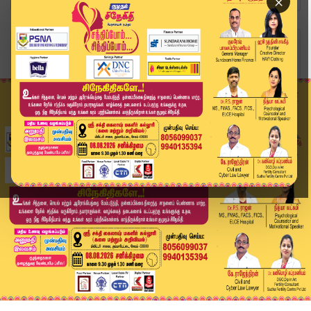
×
Home
இந்தியா
டெல்லியில் கோயிலுக்குள் நடந்த கொடூர சம்பவம்.. ப...