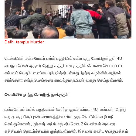
Delhi temple Murder
டெல்லியின் மன்சரோவர் பார்க் பகுதியில் உள்ள ஒரு கோயிலுக்குள் 48
வயதுப் பெண் ஒருவர் நேற்று கத்தியால் குத்திக் கொலை செய்யப்பட்ட
சம்பவம் பெரும் பரபரப்பை ஏற்படுத்தியுள்ளது. இந்த வழக்கில் அஞ்சல்
சாக்சேனா என்ற பெண்ணை காவல்துறையினர் கைது செய்துள்ளனர்.
கோவிலில் நடந்த கொடூரத் தாக்குதல்
மன்சரோவர் பார்க் பகுதியைச் சேர்ந்த குசும் ஷர்மா (48) என்பவர், நேற்று
டி.டி.ஏ. குடியிருப்புகள் வளாகத்தில் உள்ள ஒரு கோயிலில் வழிபாடு
செய்துகொண்டிருந்தார். அப்போது திடீரென 2 பெண்கள் அவரை
கத்தியால் தொடர்ச்சியாக குத்தியுள்ளனர். இதனை கண்ட பொதுமக்கள்