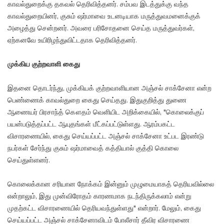
காவல்துறைக்கு தகவல் தெரிவித்தனர். சம்பவ இடத்துக்கு வந்த
காவல்துறையினர், குசும் ஷர்மாவை உடனடியாக மருத்துவமனைக்குக்
அழைத்து சென்றனர். அவரை பரிசோதனை செய்த மருத்துவர்கள்,
ஏற்கனவே உயிரிழந்துவிட்டதாக தெரிவித்தனர்.
முக்கிய குற்றவாளி கைது
இதனை தொடர்ந்து, முக்கியக் குற்றவாளியான அஞ்சல் சாக்சேனா என்ற
பெண்ணைக் காவல்துறை கைது செய்தது. இதுகுறித்து துணை
ஆணையர் பிரசாந்த் கௌதம் வெளியிட அறிக்கையில், "கொலைக்குப்
பயன்படுத்தப்பட்ட ஆயுதங்கள் மீட்கப்பட்டுள்ளது. ஆரம்பகட்ட
விசாரணையில், கைது செய்யப்பட்ட அஞ்சல் சாக்சேனா உட்பட இரண்டு
நபர்கள் சேர்ந்து குசும் ஷர்மாவைத் கத்தியால் குத்தி கொலை
செய்துள்ளனர்.
கொலைக்கான சரியான நோக்கம் இன்னும் முழுமையாகத் தெரியவில்லை
என்றாலும், இது முன்விரோதம் காரணமாக நடந்திருக்கலாம் என்று
முதற்கட்ட விசாரணையில் தெரியவந்துள்ளது" என்றார். மேலும், கைது
செய்யப்பட்ட அஞ்சல் சாக்சேனாவிடம் போலீசார் தீவிர விசாரணை