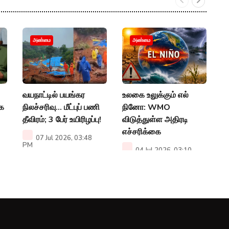
த
அண்மை
அண்மை
ப
ச
தி
ஆ
வயநாட்டில் பயங்கர
உலகை உலுக்கும் எல்
மக
நிலச்சரிவு... மீட்புப் பணி
நினோ: WMO
P
தீவிரம்; 3 பேர் உயிரிழப்பு!
விடுத்துள்ள அதிரடி
எச்சரிக்கை
07 Jul 2026, 03:48
PM
04 Jul 2026, 03:10
PM