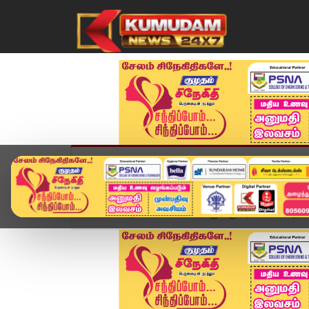
முகப்பு
விளையாட்டு
அண்மை
தமிழ்நாட
Home
அண்மை
பாக்யராஜுக்கு அரசு மரியாதை... க