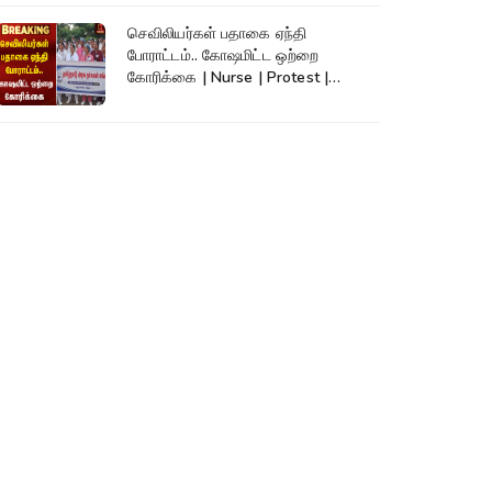
செவிலியர்கள் பதாகை ஏந்தி
போராட்டம்.. கோஷமிட்ட ஒற்றை
கோரிக்கை | Nurse | Protest |
Kumudam News