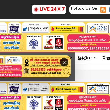
Follow Us On
LIVE 24 X 7
ு
சினிமா
அரசியல்
விளையாட்டு
இந்தியா
மேல
×
ுடும்பத்தினருக்க...