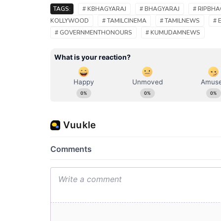
TAGS:
# KBHAGYARAJ
# BHAGYARAJ
# RIPBH
KOLLYWOOD
# TAMILCINEMA
# TAMILNEWS
# 
# GOVERNMENTHONOURS
# KUMUDAMNEWS