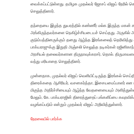
வைக்கப்பட்டுள்ளது. தமிழக முதல்வர் ஜோசப் விஜய் நேரில் 
செலுத்தினார்.
தந்தையை இழந்த துயரத்தில் கண்ணீர் மல்க இருந்த மகன் ச
அங்கிருந்தவர்களை நெகிழ்ச்சியடையச் செய்தது. அருகில் அ
குடும்பத்தினருக்கும் தனது ஆழ்ந்த இரங்கலைத் தெரிவித்து 
பாக்யராஜுக்கு இறுதி அஞ்சலி செலுத்த நடிகர்கள் ரஜினிகாந்த்,
அரசியல் தலைவர்களான திருநாவுக்கரசர், தொல். திருமாவளவன்,
வந்து மரியாதை செலுத்தினர்.
முன்னதாக, முதல்வர் விஜய் வெளியிட்டிருந்த இரங்கல் செய்திய
திரைக்கதை ஆசிரியர், வசனகர்த்தா, இசையமைப்பாளர் என பன
மிகுந்த அதிர்ச்சியையும் ஆழ்ந்த வேதனையையும் அளித்துள்ளது"
மேலும், கே. பாக்யராஜின் திரைத்துறைப் பங்களிப்பை கவுரவ
வழங்கப்படும் என்றும் முதல்வர் விஜய் அறிவித்துள்ளார்.
நேரலையில் பார்க்க