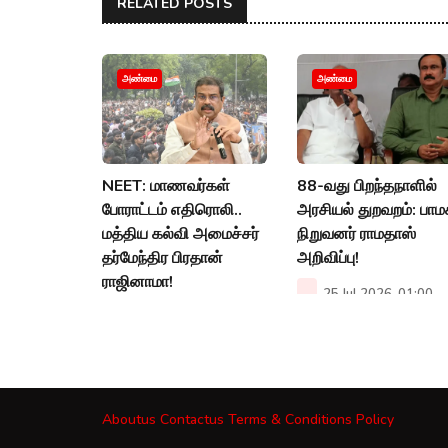
RELATED POSTS
அண்மை
அண்மை
NEET: மாணவர்கள்
88-வது பிறந்தநாளில்
போராட்டம் எதிரொலி..
அரசியல் துறவறம்: பா
மத்திய கல்வி அமைச்சர்
நிறுவனர் ராமதாஸ்
தர்மேந்திர பிரதான்
அறிவிப்பு!
ராஜினாமா!
25 Jul 2026, 01:00
PM
25 Jul 2026, 02:56
PM
Aboutus
Contactus
Terms & Conditions
Policy