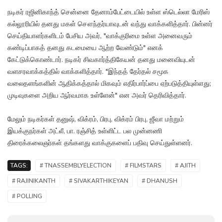
நடிகர் ரஜினிகாந்த் சென்னை தேனாம்பேட்டையில் உள்ள ஸ்டெல்லா மேரிஸ்
கல்லூரியில் தனது மகள் சௌந்தர்யாவுடன் வந்து வாக்களித்தார். பின்னர்
செய்தியாளர்களிடம் பேசிய அவர், "வாக்குரிமை உள்ள அனைவரும்
கண்டிப்பாகத் தனது கடமையை ஆற்ற வேண்டும்" எனக்
கேட்டுக்கொண்டார். நடிகர் சிவகார்த்திகேயன் தனது மனைவியுடன்
வளசரவாக்கத்தில் வாக்களித்தார். "இந்தத் தேர்தல் சமூக
வலைதளங்களின் ஆதிக்கத்தால் மிகவும் எதிர்பார்ப்பை ஏற்படுத்தியுள்ளது;
முடிவுகளை அறிய ஆர்வமாக உள்ளேன்" என அவர் தெரிவித்தார்.
மேலும் நடிகர்கள் தனுஷ், விக்ரம், பிரபு, விக்ரம் பிரபு, ஜீவா மற்றும்
இயக்குநர்கள் அட்லீ, பா. ரஞ்சித் உள்ளிட்ட பல முன்னணி
திரைக்கலைஞர்கள் தங்களது வாக்குகளைப் பதிவு செய்துள்ளனர்.
TAGS:
# TNASSEMBLYELECTION
# FILMSTARS
# AJITH
# RAJINIKANTH
# SIVAKARTHIKEYAN
# DHANUSH
# POLLING