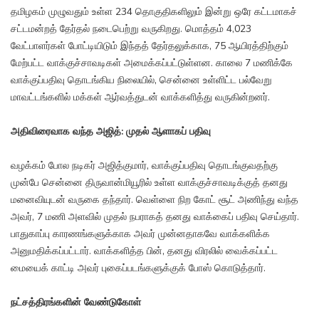
தமிழகம் முழுவதும் உள்ள 234 தொகுதிகளிலும் இன்று ஒரே கட்டமாகச்
சட்டமன்றத் தேர்தல் நடைபெற்று வருகிறது. மொத்தம் 4,023
வேட்பாளர்கள் போட்டியிடும் இந்தத் தேர்தலுக்காக, 75 ஆயிரத்திற்கும்
மேற்பட்ட வாக்குச்சாவடிகள் அமைக்கப்பட்டுள்ளன. காலை 7 மணிக்கே
வாக்குப்பதிவு தொடங்கிய நிலையில், சென்னை உள்ளிட்ட பல்வேறு
மாவட்டங்களில் மக்கள் ஆர்வத்துடன் வாக்களித்து வருகின்றனர்.
அதிவிரைவாக வந்த அஜித்: முதல் ஆளாகப் பதிவு
வழக்கம் போல நடிகர் அஜித்குமார், வாக்குப்பதிவு தொடங்குவதற்கு
முன்பே சென்னை திருவான்மியூரில் உள்ள வாக்குச்சாவடிக்குத் தனது
மனைவியுடன் வருகை தந்தார். வெள்ளை நிற கோட் சூட் அணிந்து வந்த
அவர், 7 மணி அளவில் முதல் நபராகத் தனது வாக்கைப் பதிவு செய்தார்.
பாதுகாப்பு காரணங்களுக்காக அவர் முன்னதாகவே வாக்களிக்க
அனுமதிக்கப்பட்டார். வாக்களித்த பின், தனது விரலில் வைக்கப்பட்ட
மையைக் காட்டி அவர் புகைப்படங்களுக்குக் போஸ் கொடுத்தார்.
நட்சத்திரங்களின் வேண்டுகோள்