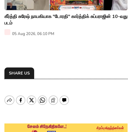
கீர்த்தி சுரேஷ் நாயகியாக "டோரதி" கார்த்திக் சுப்பராஜின் 10-வது
படம்
05 Aug 2026, 06:10 PM
SHARE US