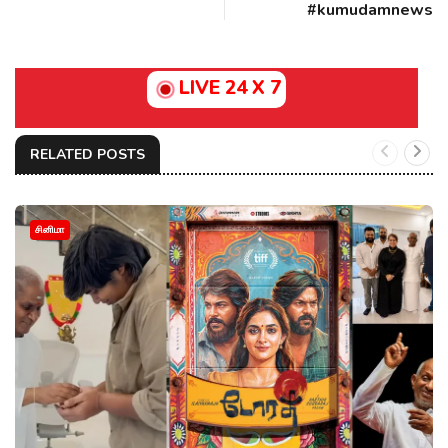
#kumudamnews
LIVE 24 X 7
RELATED POSTS
சினிமா