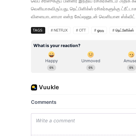
வெப் சீரிஸுக்குப் பின்னர் இந்திய ரசிகர்களிடம் அதிக 
வெளியாகவிருப்பது, நெட்பிளிக்ஸ் ரசிகர்களுக்கு ட்ரீட்ட
விளையாடளாமா என்ற கேப்ஷனுடன் வெளியான ஸ்க்விட் கே
TAGS:
# NETFLIX
# OTT
# ஓடிடி
# நெட்பிளிக்ஸ்