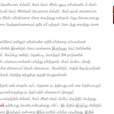
ளியான ஸ்க்விட் கேம் வெப் சீரிஸ், ஓடிடி ரசிகர்களிடம் மிகப்
ியன் வெப் சீரிஸ்கள் பிரபலமாக ஸ்க்விட் கேம் தான் காரணமாக
ீரிஸ், ரசிகர்களை மிரள வைத்தது என்றால் அது மிகையாகாது.
சை பிடித்தவர்களையும் ஒரே வீட்டிற்குள் அடைத்து வைத்து மரண
பிசோட்களிலும் ரசிகர்களே எதிர்பார்க்காத சம்பவங்கள்
க்கிங் இரண்டும் செம மாஸ்ஸாக இருந்தது. நெட்பிளிக்ஸில்
விட் கேம்க்கு உண்டு. அதன்படி, மொத்தம் 94 நாடுகளில்
 பார்வையாளர்கள் பார்த்து ரசித்தனர். மிகப் பெரிய பரிசுத்
சில விளையாட்டுகள் விளையாட வேண்டும். அதில் தோற்பவர்கள்
ர்கள் அடுத்த சுற்றுக்கு தகுதி பெறுவார்கள்.
 பெற்றார் என்பதைவிடவும், அதனை நடத்தியது யார் என தெரியவரும்
ியாளர்களுக்கு நடத்தப்படும் விளையாட்டுகளும்
தத்தில் ஸ்க்விட் கேம் சீரிஸ் மிகப் பெரிய வெற்றிப் பெற்றது.
ீசர்
தற்போது வெளியாகியுள்ளது. விட்ட இடத்தில் இருந்து மீண்டும்
க இருக்கும் என்பதை இந்த டீசரில் பார்க்க முடிகிறது. இதில்