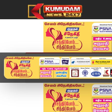
முகப்பு
விளையாட்டு
அண்மை
தமிழ்நாட
Home
சினிமா
Squid Game 2 Teaser: ஆட்டம் இனி