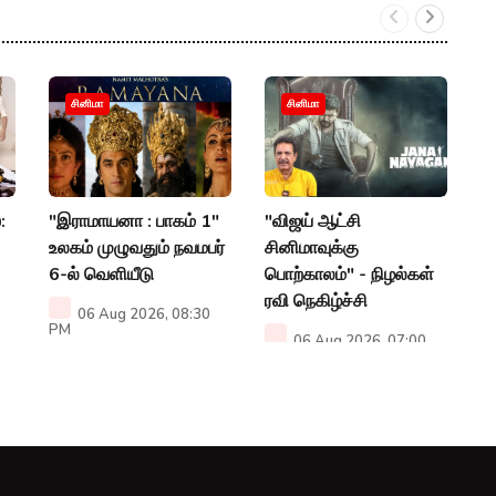
"
சினிமா
சினிமா
சஞ
ஹ
P
:
"இராமாயனா : பாகம் 1"
"விஜய் ஆட்சி
உலகம் முழுவதும் நவமபர்
சினிமாவுக்கு
6-ல் வெளியீடு
பொற்காலம்" - நிழல்கள்
ரவி நெகிழ்ச்சி
06 Aug 2026, 08:30
PM
06 Aug 2026, 07:00
PM