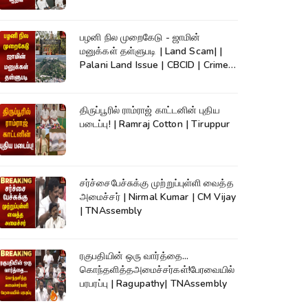
TVK
பழனி நில முறைகேடு - ஜாமின்
மனுக்கள் தள்ளுபடி | Land Scam| |
Palani Land Issue | CBCID | Crime
News
திருப்பூரில் ராம்ராஜ் காட்டனின் புதிய
படைப்பு! | Ramraj Cotton | Tiruppur
சர்ச்சைபேச்சுக்கு முற்றுப்புள்ளி வைத்த
அமைச்சர் | Nirmal Kumar | CM Vijay
| TNAssembly
ரகுபதியின் ஒரு வார்த்தை...
கொந்தளித்தஅமைச்சர்கள்!பேரவையில்
பரபரப்பு | Ragupathy| TNAssembly