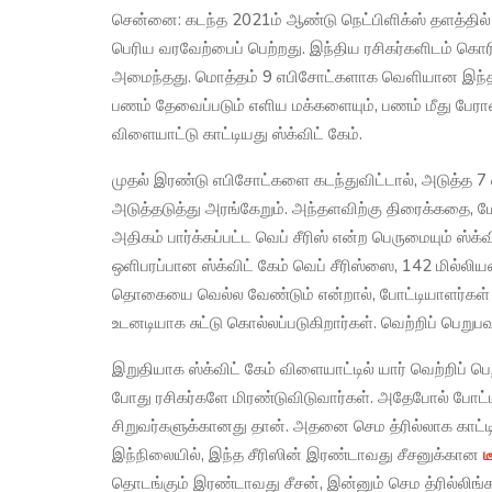
சென்னை: கடந்த 2021ம் ஆண்டு நெட்பிளிக்ஸ் தளத்தில் வெ
பெரிய வரவேற்பைப் பெற்றது. இந்திய ரசிகர்களிடம் கொர
அமைந்தது. மொத்தம் 9 எபிசோட்களாக வெளியான இந்த ச
பணம் தேவைப்படும் எளிய மக்களையும், பணம் மீது பேரா
விளையாட்டு காட்டியது ஸ்க்விட் கேம்.
முதல் இரண்டு எபிசோட்களை கடந்துவிட்டால், அடுத்த 7 எ
அடுத்தடுத்து அரங்கேறும். அந்தளவிற்கு திரைக்கதை, மே
அதிகம் பார்க்கப்பட்ட வெப் சீரிஸ் என்ற பெருமையும் ஸ்க்
ஒளிபரப்பான ஸ்க்விட் கேம் வெப் சீரிஸ்ஸை, 142 மில்லியன்
தொகையை வெல்ல வேண்டும் என்றால், போட்டியாளர்கள் 
உடனடியாக சுட்டு கொல்லப்படுகிறார்கள். வெற்றிப் பெறுபவ
இறுதியாக ஸ்க்விட் கேம் விளையாட்டில் யார் வெற்றிப்
போது ரசிகர்களே மிரண்டுவிடுவார்கள். அதேபோல் போட்ட
சிறுவர்களுக்கானது தான். அதனை செம த்ரில்லாக காட்டியவி
இந்நிலையில், இந்த சீரிஸின் இரண்டாவது சீசனுக்கான
ட
தொடங்கும் இரண்டாவது சீசன், இன்னும் செம த்ரில்லிங்கா