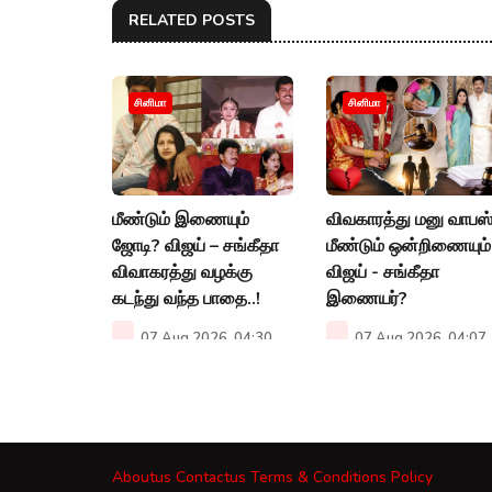
RELATED POSTS
சினிமா
சினிமா
மீண்டும் இணையும்
விவகாரத்து மனு வாபஸ்
ஜோடி? விஜய் – சங்கீதா
மீண்டும் ஒன்றிணையும்
விவாகரத்து வழக்கு
விஜய் - சங்கீதா
கடந்து வந்த பாதை..!
இணையர்?
07 Aug 2026, 04:30
07 Aug 2026, 04:07
PM
PM
Aboutus
Contactus
Terms & Conditions
Policy