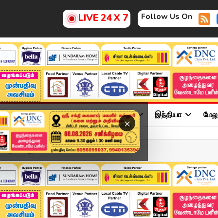
Follow Us On
LIVE 24 X 7
ு
சினிமா
அரசியல்
விளையாட்டு
இந்தியா
மேல
×
தான் ஆரம்பம்... ...