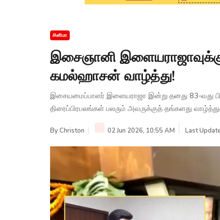
சினிமா
இசைஞானி இளையராஜாவுக்கு 8
கமல்ஹாசன் வாழ்த்து!
இசையமைப்பாளர் இளையராஜா இன்று தனது 83-வது பிறந
திரைப்பிரபலங்கள் பலரும் அவருக்குத் தங்களது வாழ்த்த
By
Christon
02 Jun 2026, 10:55 AM
Last Update