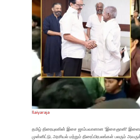
Ilaiyaraja
தமிழ் திரையுலகின் இசை ஜாம்பவானான 'இசைஞானி' இளை
முன்னிட்டு, அரசியல் மற்றும் திரைப்பிரபலங்கள் பலரும் அவர