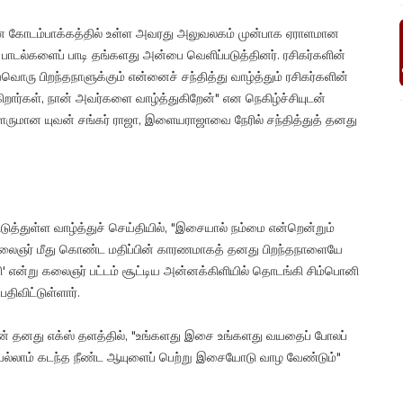
ை கோடம்பாக்கத்தில் உள்ள அவரது அலுவலகம் முன்பாக ஏராளமான
பாடல்களைப் பாடி தங்களது அன்பை வெளிப்படுத்தினர். ரசிகர்களின்
வொரு பிறந்தநாளுக்கும் என்னைச் சந்தித்து வாழ்த்தும் ரசிகர்களின்
கிறார்கள், நான் அவர்களை வாழ்த்துகிறேன்" என நெகிழ்ச்சியுடன்
ளருமான யுவன் சங்கர் ராஜா, இளையராஜாவை நேரில் சந்தித்துத் தனது
ிடுத்துள்ள வாழ்த்துச் செய்தியில், "இசையால் நம்மை என்றென்றும்
 கலைஞர் மீது கொண்ட மதிப்பின் காரணமாகத் தனது பிறந்தநாளையே
 என்று கலைஞர் பட்டம் சூட்டிய அன்னக்கிளியில் தொடங்கி சிம்பொனி
திவிட்டுள்ளார்.
ன் தனது எக்ஸ் தளத்தில், "உங்களது இசை உங்களது வயதைப் போலப்
ெல்லாம் கடந்த நீண்ட ஆயுளைப் பெற்று இசையோடு வாழ வேண்டும்"