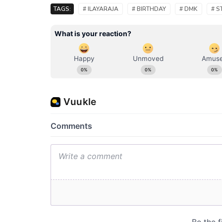
TAGS:
# ILAYARAJA
# BIRTHDAY
# DMK
# S