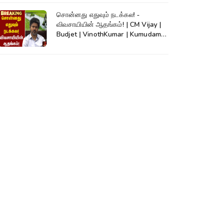
சொன்னது எதுவும் நடக்கல! -
விவசாயியின் ஆதங்கம்! | CM Vijay |
Budjet | VinothKumar | Kumudam
News