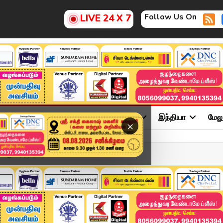
Follow Us On
LIVE 24 X 7
ு
சினிமா
அரசியல்
விளையாட்டு
இந்தியா
மேல
×
 பிறந்தநாள்: ஸ்டால...