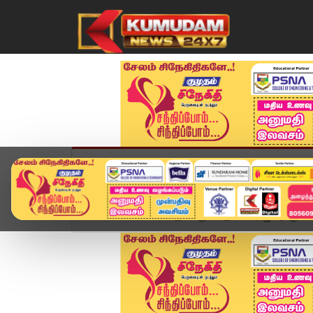
முகப்பு
விளையாட்டு
அண்மை
தமிழ்நாட
Home
சினிமா
இசைஞானி இளையராஜாவுக்கு 83-வது