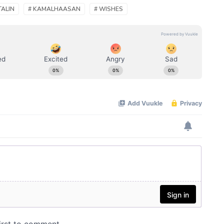
TALIN
# KAMALHAASAN
# WISHES