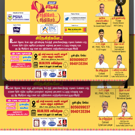
×
Home
வீடியோ ஸ்டோரி
கைதான இருவரை போலீஸ் காவலில் எடுக்க மனு | Kovai ...