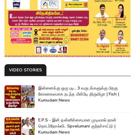
VIDEO STORIES
இன்னைக்கு ஒரு புடி.. 3 வருடங்களுக்கு பிறகு
கோலாகலமாக நடந்த மீன்பிடி திருவிழா | Fish |
Kumudam News
E.P.S - இன் தன்னிச்சையான முடிவால் தான்
தொடர்தோல்வி.. Spvelumani குற்றச்சாட்டு |
Kumudam News