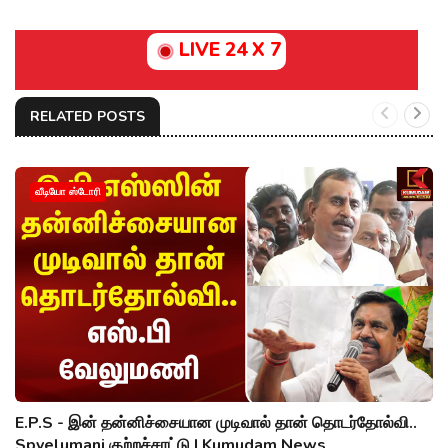
LIVE 24 X 7
RELATED POSTS
வீடியோ ஸ்டோரி
E.P.S - இன் தன்னிச்சையான முடிவால் தான் தொடர்தோல்வி..
Spvelumani குற்றச்சாட்டு | Kumudam News