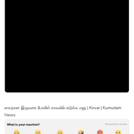
கைதான இருவரை போலீஸ் காவலில் எடுக்க மனு | Kovai | Kumudam
News