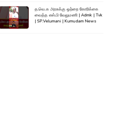
த.வெ.க அரசுக்கு ஒற்றை கோரிக்கை
வைத்த எஸ்.பி வேலுமணி | Admk | Tvk
| SP.Velumani | Kumudam News