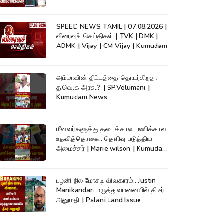
News
SPEED NEWS TAMIL | 07.08.2026 |
விரைவுச் செய்திகள் | TVK | DMK |
ADMK | Vijay | CM Vijay | Kumudam
அம்மாவின் திட்டத்தை தொடர்கிறதா
த.வெ.க அரசு..? | SP.Velumani |
Kumudam News
மீனவர்களுக்கு தடைக்கால, பணிக்கால
உதவித்தொகை.. தெளிவு படுத்திய
அமைச்சர் | Marie wilson | Kumudam
News
பழனி நில மோசடி விவகாரம்.. Justin
Manikandan மருத்துவமனையில் திடீர்
அனுமதி | Palani Land Issue