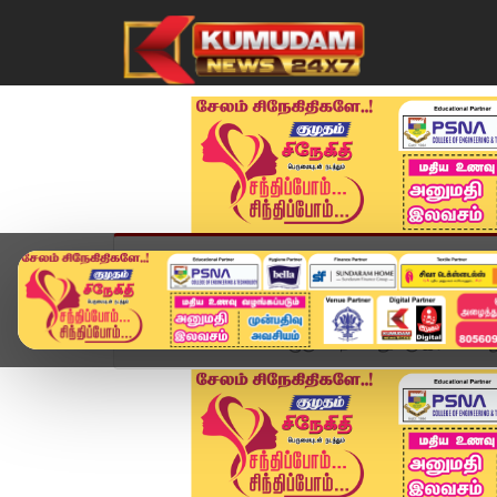
முகப்பு
விளையாட்டு
அண்மை
தமிழ்நாட
Home
சினிமா
கழுகு பட நாயகனுக்கு இரண்டாவது த