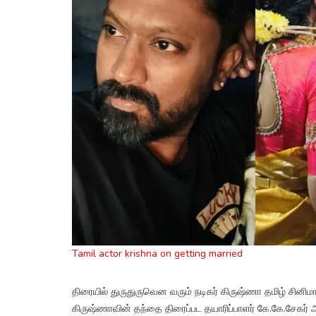
Tamil actor krishna on getting married
திரையில் துருதுருவென வரும் நடிகர் கிருஷ்ணா தமிழ் சினிம
கிருஷ்ணாவின் தந்தை திரைப்பட தயாரிப்பாளர் கே.கே.சேகர் ஆவா