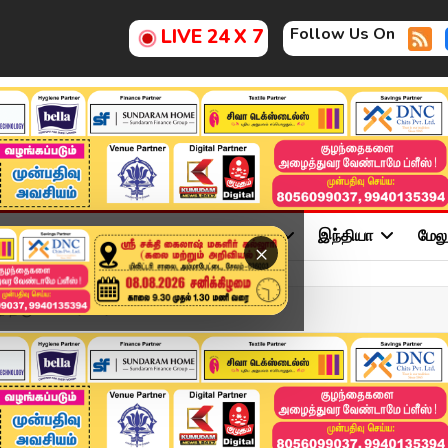
Follow Us On
LIVE 24 X 7
ு
சினிமா
அரசியல்
விளையாட்டு
இந்தியா
மேல
×
ிருமணம்.. ரசிகர்...