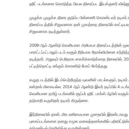
ஹிட் படங்களை கொடுத்த பிரபல திரைப்பட இயக்குனர் விஷ்ண
முழுக்க முழுக்க திரை குடும்ப பின்னணி கொண்டவர் நடிகர
திரைப்படத்தில் சிறுவனாக தன் முகத்தை திரையில் காட்டியவர்
சிறுவனாக நடித்துள்ளார்.
2008-ஆம் ஆண்டு வெளியான அலிபாபா திரைப்படத்தின் மூலம
பாராட்டப்பட்டாலும் படம் வசூல் ரீதியாக தோல்வியினை சந்தி
நடித்தார். அதுவும் பெரிதாக கைக்கொடுக்காத நிலையில், 
பட்டித்தொட்டி எங்கும் கொண்டு போய் சேர்த்தது.
கழுகு படத்தில் இடம்பெற்றிருந்த யுவனின் பாடல்களும், நட
என்றால் மிகையல்ல. 2014 ஆம் ஆண்டு இவர் நடிப்பில் 4 பட
வெளியான தமிழ் படங்களில் சூப்பர் ஹிட் பாக்ஸ் ஆபிஸ் வசூ
தடுமாறி வருகிறார் நடிகர் கிருஷ்ணா.
இந்நிலையில் தான், மிக எளிமையான முறையில் இரண்டாவது த
புகைப்படங்களை தனது சமூக வலைத்தளங்களில் பதிவிட்டுள்ளா
கமெண்டில் தெரிவித்து வருகின்றனர்.