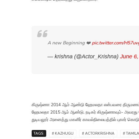
A new Beginning ❤️
pic.twitter.com/H57u
— krishna (@Actor_Krishna)
June 6,
கிருஷ்ணா 2014 ஆம் ஆண்டு ஹேமலதா என்பவரை திருமணம் ச
ஹேமலதா 2015 ஆம் ஆண்டு, நடிகர் கிருஷ்ணாவும்- அவரது
துடியலூர் அனைத்து மகளிர் காவல்நிலையத்தில் புகார் கொடுத
TAGS:
# KAZHUGU
# ACTORKRISHNA
# TAMIL