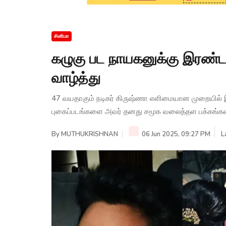
சினிமா
கழுகு பட நாயகனுக்கு இரண்டா
வாழ்த்து
47 வயதாகும் நடிகர் கிருஷ்ணா எளிமையான முறையில் 
புகைப்படங்களை அவர் தனது சமூக வலைத்தள பக்கங்களில்
By
MUTHUKRISHNAN
06 Jun 2025, 09:27 PM
L