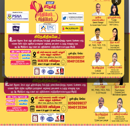
×
Home
வீடியோ ஸ்டோரி
உலகின் உயரமான ரயில்வே பாலம்..! சிறப்புகள் ஏராளம...