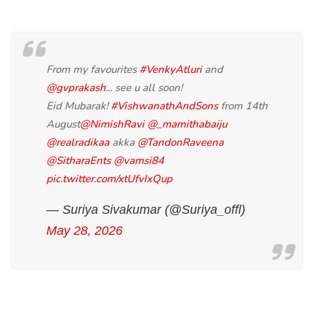
From my favourites
#VenkyAtluri
and
@gvprakash
... see u all soon!
Eid Mubarak!
#VishwanathAndSons
from 14th
August
@NimishRavi
@_mamithabaiju
@realradikaa
akka
@TandonRaveena
@SitharaEnts
@vamsi84
pic.twitter.com/xtUfvIxQup
— Suriya Sivakumar (@Suriya_offl)
May 28, 2026