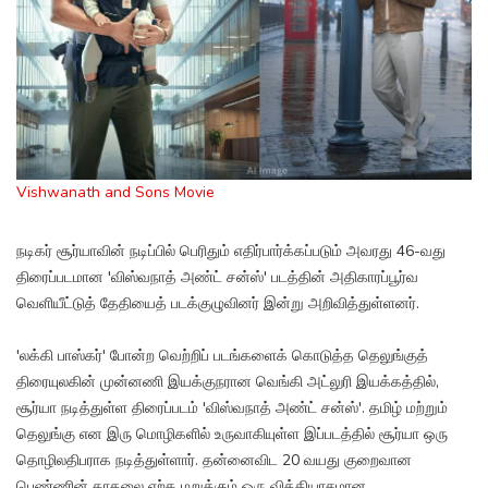
Vishwanath and Sons Movie
நடிகர் சூர்யாவின் நடிப்பில் பெரிதும் எதிர்பார்க்கப்படும் அவரது 46-வது
திரைப்படமான 'விஸ்வநாத் அண்ட் சன்ஸ்' படத்தின் அதிகாரப்பூர்வ
வெளியீட்டுத் தேதியைத் படக்குழுவினர் இன்று அறிவித்துள்ளனர்.
'லக்கி பாஸ்கர்' போன்ற வெற்றிப் படங்களைக் கொடுத்த தெலுங்குத்
திரையுலகின் முன்னணி இயக்குநரான வெங்கி அட்லுரி இயக்கத்தில்,
சூர்யா நடித்துள்ள திரைப்படம் 'விஸ்வநாத் அண்ட் சன்ஸ்'. தமிழ் மற்றும்
தெலுங்கு என இரு மொழிகளில் உருவாகியுள்ள இப்படத்தில் சூர்யா ஒரு
தொழிலதிபராக நடித்துள்ளார். தன்னைவிட 20 வயது குறைவான
பெண்ணின் காதலை ஏற்க மறுக்கும் ஒரு வித்தியாசமான