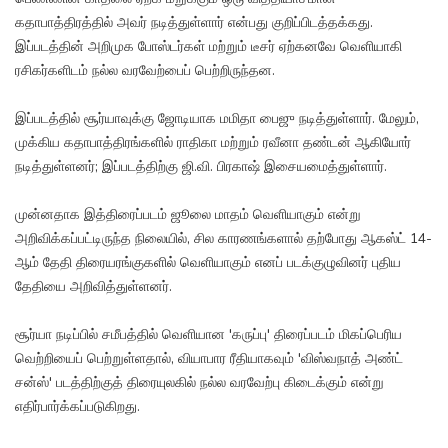
கதாபாத்திரத்தில் அவர் நடித்துள்ளார் என்பது குறிப்பிடத்தக்கது.
இப்படத்தின் அறிமுக போஸ்டர்கள் மற்றும் டீசர் ஏற்கனவே வெளியாகி
ரசிகர்களிடம் நல்ல வரவேற்பைப் பெற்றிருந்தன.
இப்படத்தில் சூர்யாவுக்கு ஜோடியாக மமிதா பைஜு நடித்துள்ளார். மேலும்,
முக்கிய கதாபாத்திரங்களில் ராதிகா மற்றும் ரவீனா தண்டன் ஆகியோர்
நடித்துள்ளனர்; இப்படத்திற்கு ஜி.வி. பிரகாஷ் இசையமைத்துள்ளார்.
முன்னதாக இத்திரைப்படம் ஜூலை மாதம் வெளியாகும் என்று
அறிவிக்கப்பட்டிருந்த நிலையில், சில காரணங்களால் தற்போது ஆகஸ்ட் 14-
ஆம் தேதி திரையரங்குகளில் வெளியாகும் எனப் படக்குழுவினர் புதிய
தேதியை அறிவித்துள்ளனர்.
சூர்யா நடிப்பில் சமீபத்தில் வெளியான 'கருப்பு' திரைப்படம் மிகப்பெரிய
வெற்றியைப் பெற்றுள்ளதால், வியாபார ரீதியாகவும் 'விஸ்வநாத் அண்ட்
சன்ஸ்' படத்திற்குத் திரையுலகில் நல்ல வரவேற்பு கிடைக்கும் என்று
எதிர்பார்க்கப்படுகிறது.