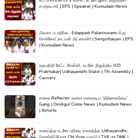
சட்டசபையில் EPS பேச்சு.. உடனே இடை நிறுத்திய
சபாநாயகர் | EPS | Speaker | Kumudam News
அவசர படாதீங்க.. Edappadi Palaniswami-க்கு
செங்கோட்டையன் அட்வைஸ்! | Sengottaiyan | EPS
| Kumudam News
உதயநிதி கேட்ட கேள்வி.. உடனே நிறுத்திய JCD
Prabhakar| Udhayanidhi Stalin | TN Assembly |
Cauvery
சாலை Reflector-களை களவாடிய 'தில்லாலங்கடி'
Gang | Dindigul Crime News | Kumudam News
| #shorts
கலாய்த்த உடனே பதிலடி கொடுத்த Udhayanidhi..
தொங்கிப்போன CM Vijay முகம்! | TVK vs DMK |