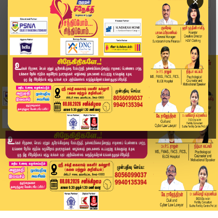
×
Home
சினிமா
சூர்யா ரசிகர்களுக்கு ஹேப்பி நியூஸ்.. 'விஸ்வநாத்...