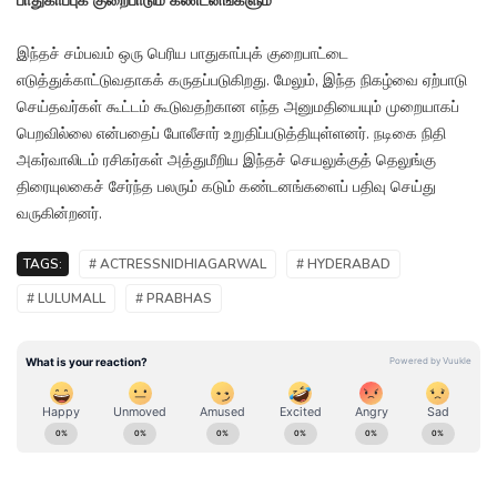
பாதுகாப்புக் குறைபாடும் கண்டனங்களும்
இந்தச் சம்பவம் ஒரு பெரிய பாதுகாப்புக் குறைபாட்டை
எடுத்துக்காட்டுவதாகக் கருதப்படுகிறது. மேலும், இந்த நிகழ்வை ஏற்பாடு
செய்தவர்கள் கூட்டம் கூடுவதற்கான எந்த அனுமதியையும் முறையாகப்
பெறவில்லை என்பதைப் போலீசார் உறுதிப்படுத்தியுள்ளனர். நடிகை நிதி
அகர்வாலிடம் ரசிகர்கள் அத்துமீறிய இந்தச் செயலுக்குத் தெலுங்கு
திரையுலகைச் சேர்ந்த பலரும் கடும் கண்டனங்களைப் பதிவு செய்து
வருகின்றனர்.
TAGS:
# ACTRESSNIDHIAGARWAL
# HYDERABAD
# LULUMALL
# PRABHAS