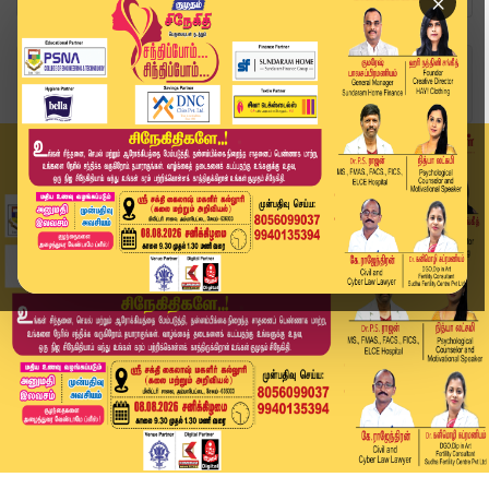
×
Home
சினிமா
சிம்பு பட நடிகையிடம் அத்துமீறிய ரசிகர்கள்.. வலு...