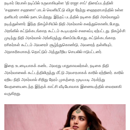
நடிகர் பிரபாஸ் நடிப்பில் உருவாகியுள்ள 'தி ராஜா சாப்' திரைப்படத்தின்
'சஹானா சஹானா' பாடல் வெளியீட்டு விழா நேற்று ஹைதராபாத்தில் உள்ள
தனியார் மாலில் நடைபெற்றது. இந்தப் படத்தில் நடிகை நிதி அகர்வாலும்
நடித்துள்ளார். இந்த நிகழ்ச்சியில் நிதி அகர்வால் கலந்துகொண்டபோது,
அரங்கில் கட்டுக்கடங்காத கூட்டம் கூடியதால் சலசலப்பு ஏற்பட்டது. நிகழ்ச்சி
முடிந்து நிதி அகர்வால் அங்கிருந்து கிளம்பியபோது, கட்டுக்கடங்காத
ரசிகர்கள் கூட்டம் அவரைச் சூழ்ந்துகொண்டு, அவரைத் தள்ளியும்,
அநாகரிகமாகத் தொட்டும் அத்துமீறிய செயலில் ஈடுபட்டனர்.
இதை உடனடியாகக் கண்ட அவரது பாதுகாவலர்கள், நடிகை நிதி
அகர்வாலைக் கூட்டத்திலிருந்து மீட்டு அவசரமாகக் காரில் ஏற்றினர். காரில்
ஏறிய நிதி அகர்வால் சிறிது நேரம் முகத்தை மூடியபடி அமர்ந்து
வேதனையடைந்த இந்தக் காட்சி வீடியோவாக இணையத்தில் வைரலாகி
வருகிறது.