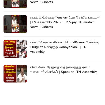
News | #shorts
உதயநிதி பேச்சுக்குTension-ஆன செங்கோட்டையன்
| TN Assembly 2026 | CM Vijay | Kumudam
News | #shorts
எங்க CM க்கு பயமில்லை.. NirmalKumar பேச்சுக்கு
ThugLife கொடுத்த Udhayanidhi ..| TN
Assembly
வினா விடை நேரத்தை ஒத்திவைத்தது ஏன்..?
சபாநாயகர் விளக்கம் | Speaker | TN Assembly