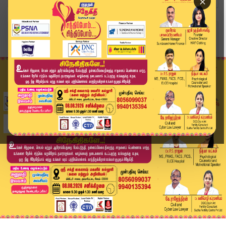
×
Home
சினிமா
நடிகர் ரஜினிகாந்த் வீடு உட்பட 7 இடங்களுக்கு வெட...