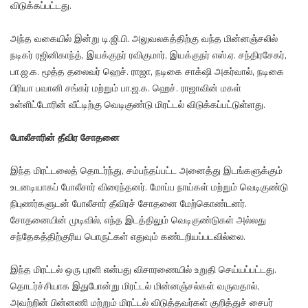
விடுக்கப்பட்டது.
அந்த வகையில் இன்று டி.ஜி.பி. அலுவலகத்திற்கு வந்த மின்னஞ்சலில்
நடிகர் ரஜினிகாந்த், இயக்குநர் ரவிகுமார், இயக்குநர் எஸ்.ஏ. சந்திரசேகர்,
பா.ஜ.க. மூத்த தலைவர் ஹெச். ராஜா, நடிகை சாக்‌ஷி அகர்வால், நடிகை
பிரியா பவானி சங்கர் மற்றும் பா.ஜ.க. ஹெச். ராஜாவின் மகள்
உள்ளிட்டோரின் வீட்டிற்கு வெடிகுண்டு மிரட்டல் விடுக்கப்பட்டுள்ளது.
போலீசாரின் தீவிர சோதனை
இந்த மிரட்டலைத் தொடர்ந்து, சம்பந்தப்பட்ட அனைத்து இடங்களுக்கும்
உடனடியாகப் போலீசார் விரைந்தனர். மோப்ப நாய்கள் மற்றும் வெடிகுண்டு
நிபுணர்களுடன் போலீசார் தீவிரச் சோதனை மேற்கொண்டனர்.
சோதனையின் முடிவில், எந்த இடத்திலும் வெடிகுண்டுகள் அல்லது
சந்தேகத்திற்குரிய பொருட்கள் எதுவும் கண்டறியப்படவில்லை.
இந்த மிரட்டல் ஒரு புரளி என்பது விசாரணையில் உறுதி செய்யப்பட்டது.
தொடர்ச்சியாக இதுபோன்று மிரட்டல் மின்னஞ்சல்கள் வருவதால்,
அவற்றின் பின்னணி மற்றும் மிரட்டல் விடுத்தவர்கள் குறித்துச் சைபர்