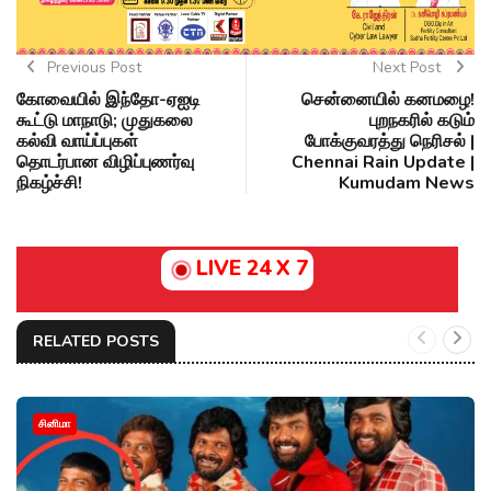
Previous Post
Next Post
கோவையில் இந்தோ-ஏஐடி
சென்னையில் கனமழை!
கூட்டு மாநாடு; முதுகலை
புறநகரில் கடும்
கல்வி வாய்ப்புகள்
போக்குவரத்து நெரிசல் |
தொடர்பான விழிப்புணர்வு
Chennai Rain Update |
நிகழ்ச்சி!
Kumudam News
LIVE 24 X 7
RELATED POSTS
சினிமா