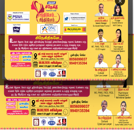
×
Home
வீடியோ ஸ்டோரி
"ஆம்னி பேருந்து உரிமையாளர்களுடன் அரசு பேச்சுவார...