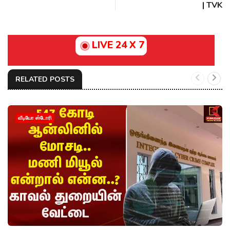
| TVK
LIVE 24 X 7
RELATED POSTS
வீடியோ ஸ்டோரி